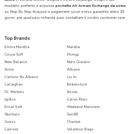
modello preferito e acquista
pochette AX Armani Exchange da uomo
su
Step By Step
.Acquisti e pagamenti sicuri e reso garantito entro 30
giorni: per qualsiasi richiesta puoi contattare il nostro customer care.
Top Brands
Emme Marella
Marella
Cinzia Soft
Primigi
New Balance
Nero Giardini
Anita
Albano
L'amour By Albano
Liu Jo
Callaghan
Birkenstock
Dr. Martens
Iblues
Igi&co
Calvin Klein
Enval Soft
Weekend Maxmara
Skechers
Sun68
Guess
Chantal
Camore
Valentino Bags