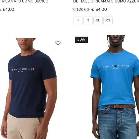
O RICAMATO UOMO BIANCO
DETTAGLIO RICAMATO UOMO AZZU
€ 84,00
€ 84,00
€ 120,00
M
S
XL
XS
30%