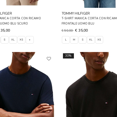
LFIGER
TOMMY HILFIGER
MANICA CORTA CON RICAMO
T-SHIRT MANICA CORTA CON RICA
 UOMO BLU SCURO
FRONTALE UOMO BLU
 35,00
€ 35,00
€ 50,00
S
XL
XS
+
L
M
S
XL
XS
30%