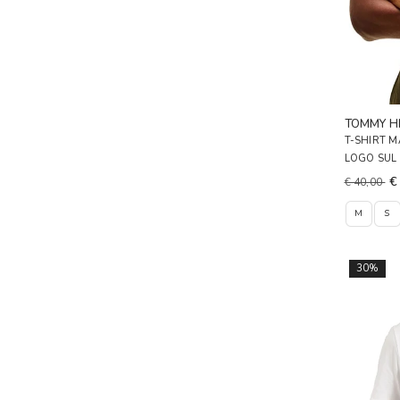
TOMMY HI
T-SHIRT 
LOGO SUL
€
€ 40,00
M
S
30%