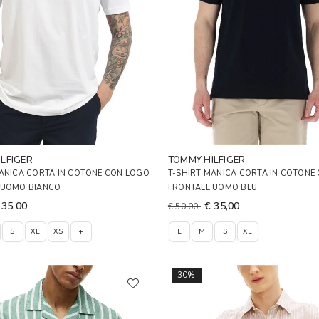
LFIGER
TOMMY HILFIGER
MANICA CORTA IN COTONE CON LOGO
T-SHIRT MANICA CORTA IN COTONE
 UOMO BIANCO
FRONTALE UOMO BLU
 35,00
€ 35,00
€ 50,00
S
XL
XS
+
L
M
S
XL
30%