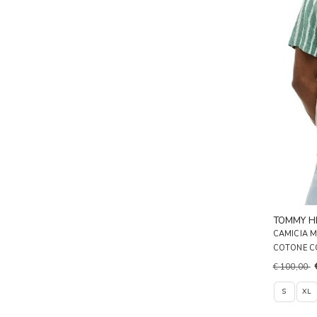
TOMMY HI
CAMICIA M
COTONE C
€ 100,00
S
XL