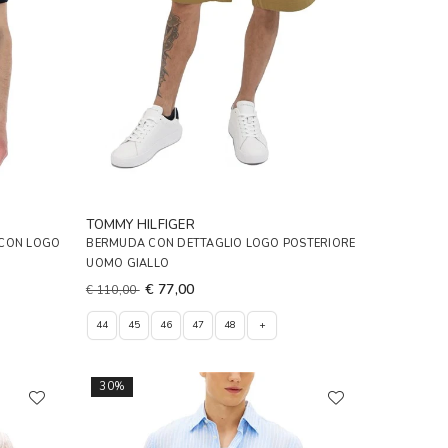
TOMMY HILFIGER
 CON LOGO
BERMUDA CON DETTAGLIO LOGO POSTERIORE
UOMO GIALLO
€ 77,00
€ 110,00
44
45
46
47
48
+
30%