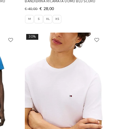
RRO
BANDIERINA RICAMATA UOMO BLU SCURO
€ 28,00
€ 40,00
M
S
XL
XS
30%