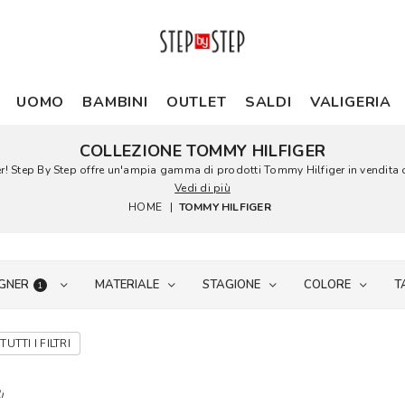
UOMO
BAMBINI
OUTLET
SALDI
VALIGERIA
COLLEZIONE TOMMY HILFIGER
er! Step By Step offre un'ampia gamma di prodotti Tommy Hilfiger in vendita o
Vedi di più
HOME
|
TOMMY HILFIGER
GNER
MATERIALE
STAGIONE
COLORE
T
1
TUTTI I FILTRI
i