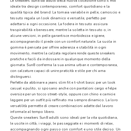
Le sneakers Sun8 da adulti della nuova collezione sono il mix
ideale tra design contemporaneo, comfort quotidiano e la
qualità tipica del brand. La tomaia variabile in pelle, camoscio e
tessuto regala un look dinamico e versatile, perfetto per
adattarsi a ogni occasione. La fodera in tessuto assicura
traspirabilità e benessere, mentre la soletta in tessuto o, in
alcune versioni, in pelle garantisce morbidezza e igiene,
accompagnando il piede con un comfort naturale. La suola in
gomma è pensata per offrire aderenza e stabilità in ogni
movimento, mentre la calzata regolare rende queste sneakers
pratiche e facili da indossare in qualunque momento della
giornata. Sun8 conferma la sua anima urban e contemporanea,
con calzature capaci di unire praticità e stile per chi ama
distinguersi.
Perfette da abbinare a jeans slim fit e t-shirt basic per un look
casual e pulito, si sposano anche con pantaloni cargo e felpe
oversize per un tocco street-style, oppure con chino e camicie
leggere per un outfit più raffinato ma sempre dinamico. La loro
versatilità permette di creare combinazioni adatte dal lavoro
informale al tempo libero.
Queste sneakers Sun8 adulti sono ideali per la vita quotidiana,
le uscite in città, i viaggi, le passeggiate e i momenti di relax,
accompagnando ogni passo con comfort e uno stile deciso. Un