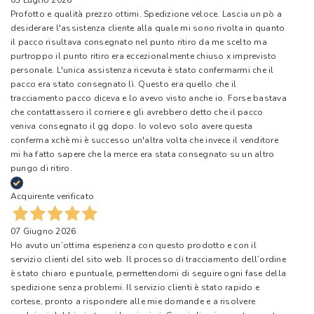
03 Luglio 2026
Profotto e qualità prezzo ottimi. Spedizione veloce. Lascia un pò a
desiderare l'assistenza cliente alla quale mi sono rivolta in quanto
il pacco risultava consegnato nel punto ritiro da me scelto ma
purtroppo il punto ritiro era eccezionalmente chiuso x imprevisto
personale. L'unica assistenza ricevuta è stato confermarmi che il
pacco era stato consegnato lì. Questo era quello che il
tracciamento pacco diceva e lo avevo visto anche io. Forse bastava
che contattassero il corriere e gli avrebbero detto che il pacco
veniva consegnato il gg dopo. Io volevo solo avere questa
conferma xchè mi è successo un'altra volta che invece il venditore
mi ha fatto sapere che la merce era stata consegnato su un altro
pungo di ritiro.
Acquirente verificato
07 Giugno 2026
Ho avuto un’ottima esperienza con questo prodotto e con il
servizio clienti del sito web. Il processo di tracciamento dell’ordine
è stato chiaro e puntuale, permettendomi di seguire ogni fase della
spedizione senza problemi. Il servizio clienti è stato rapido e
cortese, pronto a rispondere alle mie domande e a risolvere