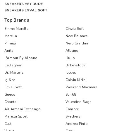
SNEAKERS HEY DUDE
SNEAKERS ENVAL SOFT
Top Brands
Emme Marella
Cinzia Soft
Marella
New Balance
Primigi
Nero Giardini
Anita
Albano
L'amour By Albano
Liu Jo
Callaghan
Birkenstock
Dr. Martens
Iblues
Igi&co
Calvin Klein
Enval Soft
Weekend Maxmara
Guess
Sun68
Chantal
Valentino Bags
AX Armani Exchange
Camore
Marella Sport
Skechers
Cult
Andrea Pinto