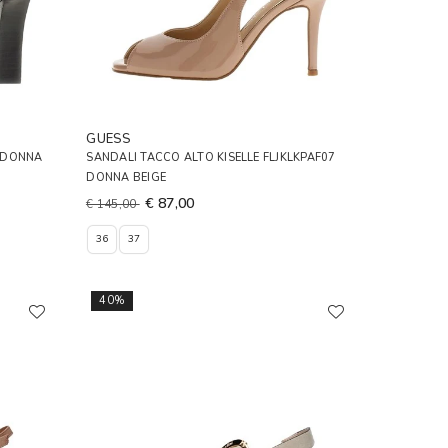
GUESS
3 DONNA
SANDALI TACCO ALTO KISELLE FLJKLKPAF07
DONNA BEIGE
€ 87,00
€ 145,00
36
37
40%