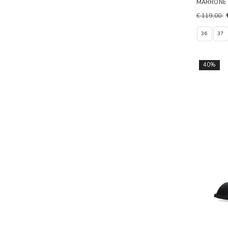
MARRONE
€ 119,00
36
37
40%