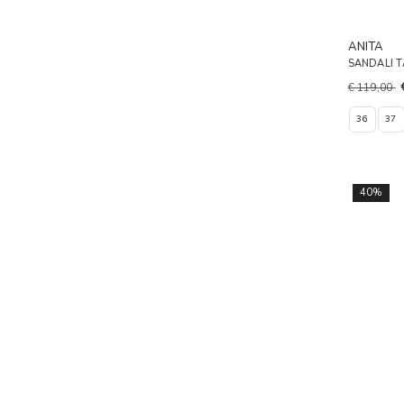
ANITA
SANDALI 
€ 119,00
36
37
40%