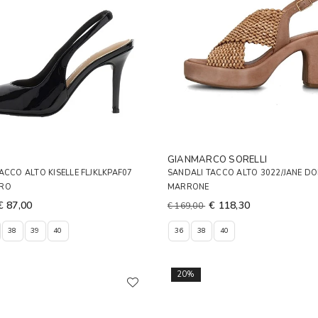
GIANMARCO SORELLI
ACCO ALTO KISELLE FLJKLKPAF07
SANDALI TACCO ALTO 3022/JANE D
ERO
MARRONE
€ 87,00
€ 118,30
€ 169,00
38
39
40
36
38
40
20%