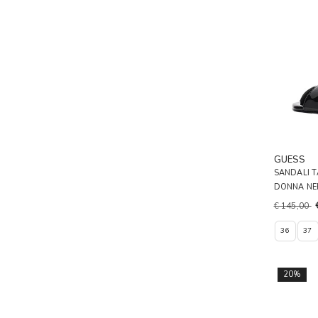
GUESS
SANDALI T
DONNA N
€ 145,00
36
37
20%