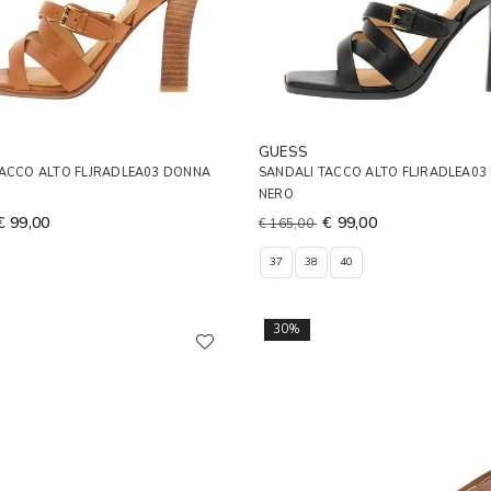
GUESS
TACCO ALTO FLJRADLEA03 DONNA
SANDALI TACCO ALTO FLJRADLEA0
NERO
€ 99,00
€ 99,00
€ 165,00
37
38
40
30%