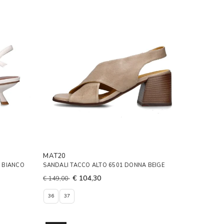
MAT20
 BIANCO
SANDALI TACCO ALTO 6501 DONNA BEIGE
€ 104,30
€ 149,00
36
37