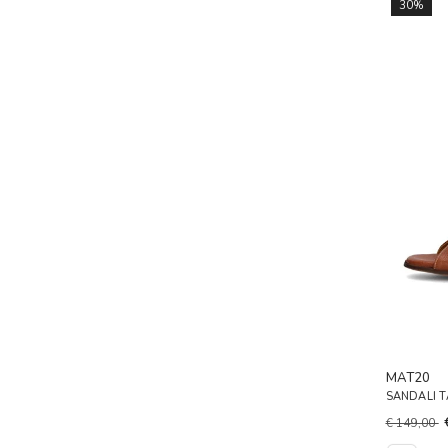
30%
MAT20
SANDALI 
€ 149,00