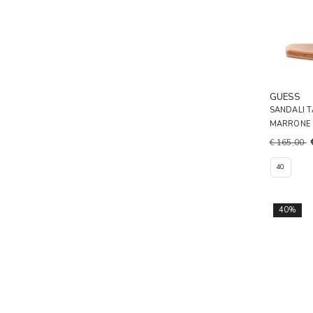
GUESS
SANDALI 
MARRONE
€ 165,00
40
40%