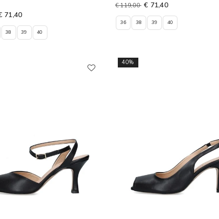
€ 71,40
€ 119,00
€ 71,40
36
38
39
40
38
39
40
40%