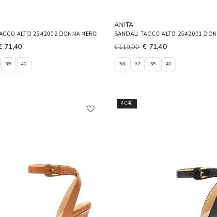
ANITA
TACCO ALTO 2542002 DONNA NERO
SANDALI TACCO ALTO 2542001 DO
€ 71,40
€ 71,40
€ 119,00
39
40
36
37
39
40
40%