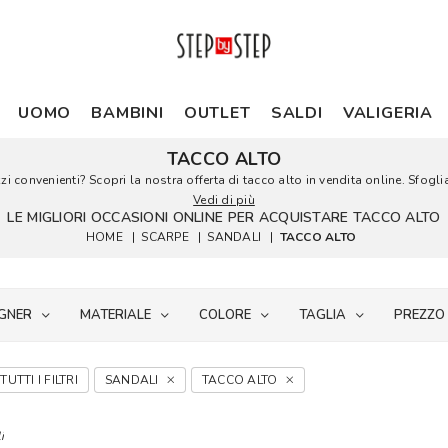
UOMO
BAMBINI
OUTLET
SALDI
VALIGERIA
TACCO ALTO
i convenienti? Scopri la nostra offerta di tacco alto in vendita online. Sfoglia 
Vedi di più
LE MIGLIORI OCCASIONI ONLINE PER ACQUISTARE TACCO ALTO
HOME
|
SCARPE
|
SANDALI
|
TACCO ALTO
GNER
MATERIALE
COLORE
TAGLIA
PREZZO
TUTTI I FILTRI
SANDALI
TACCO ALTO
i