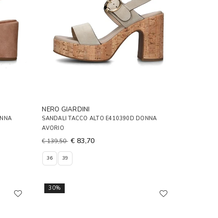
NERO GIARDINI
ONNA
SANDALI TACCO ALTO E410390D DONNA
AVORIO
€ 83,70
€ 139,50
36
39
30%