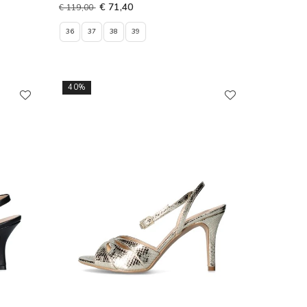
€ 71,40
€ 119,00
36
37
38
39
40%