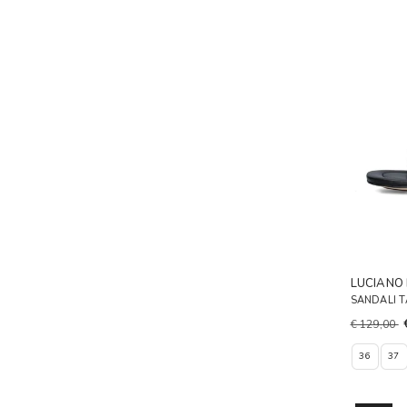
LUCIANO
SANDALI 
€ 129,00
36
37