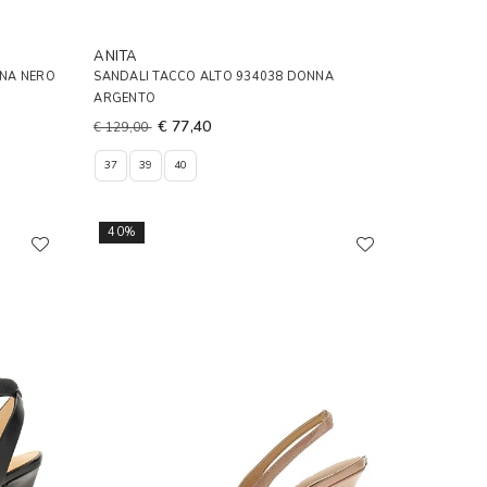
ANITA
NNA NERO
SANDALI TACCO ALTO 934038 DONNA
ARGENTO
€ 77,40
€ 129,00
37
39
40
40%