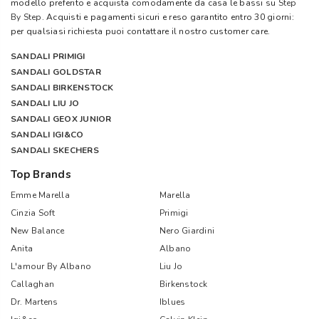
modello preferito e acquista comodamente da casa le bassi su
Step
By Step
. Acquisti e pagamenti sicuri e reso garantito entro 30 giorni:
per qualsiasi richiesta puoi contattare il nostro customer care.
SANDALI PRIMIGI
SANDALI GOLDSTAR
SANDALI BIRKENSTOCK
SANDALI LIU JO
SANDALI GEOX JUNIOR
SANDALI IGI&CO
SANDALI SKECHERS
Top Brands
Emme Marella
Marella
Cinzia Soft
Primigi
New Balance
Nero Giardini
Anita
Albano
L'amour By Albano
Liu Jo
Callaghan
Birkenstock
Dr. Martens
Iblues