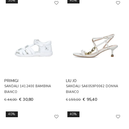
30%
40%
PRIMIGI
LIU JO
SANDALI 1412400 BAMBINA
SANDALI SA6059P0062 DONNA
BIANCO
BIANCO
€ 30,80
€ 95,40
€ 44,00
€ 159,00
40%
40%