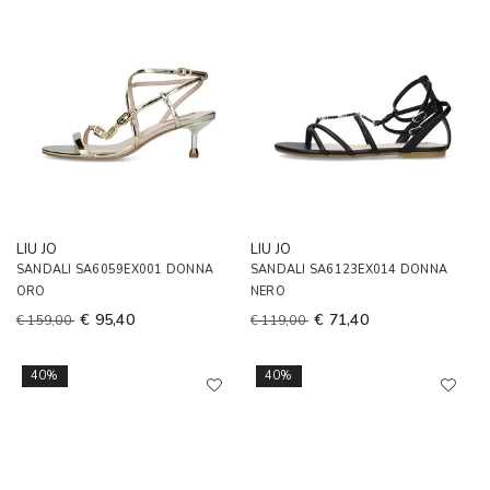
LIU JO
LIU JO
SANDALI SA6059EX001 DONNA
SANDALI SA6123EX014 DONNA
ORO
NERO
€ 95,40
€ 71,40
€ 159,00
€ 119,00
40%
40%