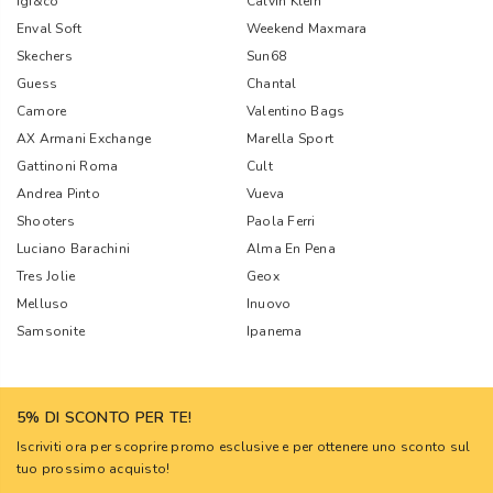
Igi&co
Calvin Klein
Enval Soft
Weekend Maxmara
Skechers
Sun68
Guess
Chantal
Camore
Valentino Bags
AX Armani Exchange
Marella Sport
Gattinoni Roma
Cult
Andrea Pinto
Vueva
Shooters
Paola Ferri
Luciano Barachini
Alma En Pena
Tres Jolie
Geox
Melluso
Inuovo
Samsonite
Ipanema
5% DI SCONTO PER TE!
Iscriviti ora per scoprire promo esclusive e per ottenere uno sconto sul
tuo prossimo acquisto!