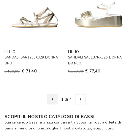
LIU JO
LIU JO
SANDALI SA6123EX029 DONNA
SANDALI SA6137PX026 DONNA
ORO
BIANCO
€ 71,40
€ 77,40
€ 119,00
€ 129,00
1 di 4
SCOPRI IL NOSTRO CATALOGO DI BASSI
Stai cercando bassi a prezzi convenienti? Scopri la nostra offerta di
bassi in vendita online. Sfoglia il nostro catalogo, scegli il tuo