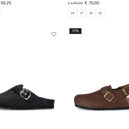
 59,25
€ 70,00
€ 100,00
36
37
38
39
30%