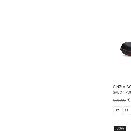
CINZIA S
SABOT PQ
€
€ 75,00
37
38
30%