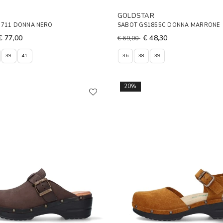
GOLDSTAR
0711 DONNA NERO
SABOT GS1855C DONNA MARRONE
€ 77,00
€ 48,30
€ 69,00
39
41
36
38
39
20%