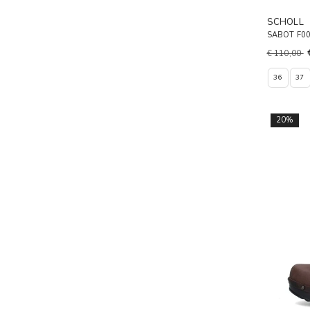
SCHOLL
SABOT F0
€ 110,00
36
37
20%