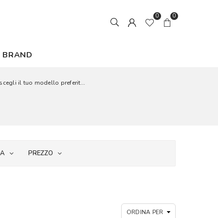
0
0
BRAND
cegli il tuo modello preferit...
IA
PREZZO