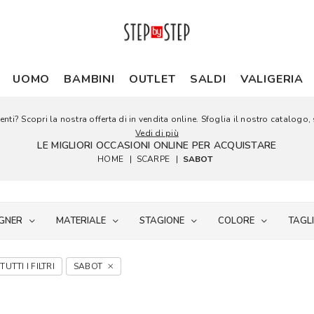
UOMO
BAMBINI
OUTLET
SALDI
VALIGERIA
nti? Scopri la nostra offerta di in vendita online. Sfoglia il nostro catalogo, s
Vedi di più
LE MIGLIORI OCCASIONI ONLINE PER ACQUISTARE
HOME
|
SCARPE
|
SABOT
GNER
MATERIALE
STAGIONE
COLORE
TAGL
TUTTI I FILTRI
SABOT