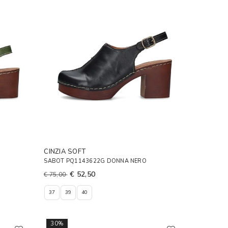
CINZIA SOFT
SABOT PQ1143622G DONNA NERO
€ 52,50
€ 75,00
37
39
40
30%