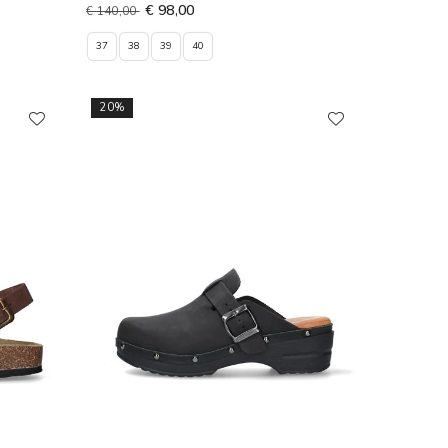
€ 98,00
€ 140,00
37
38
39
40
20%