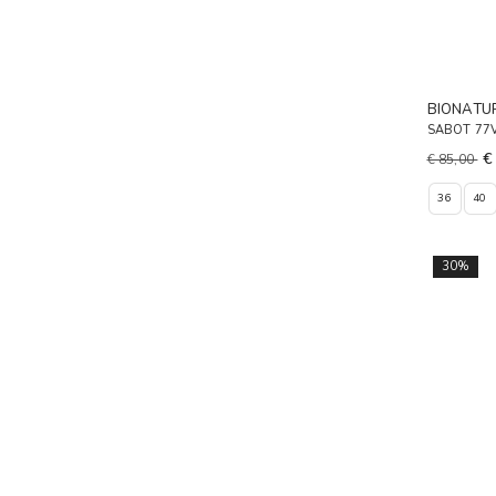
BIONATU
SABOT 77
€
€ 85,00
36
40
30%