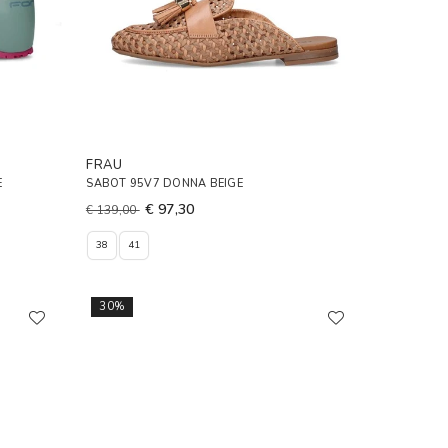
FRAU
E
SABOT 95V7 DONNA BEIGE
€ 97,30
€ 139,00
38
41
30%