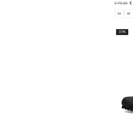
€
€ 79,00
36
38
30%