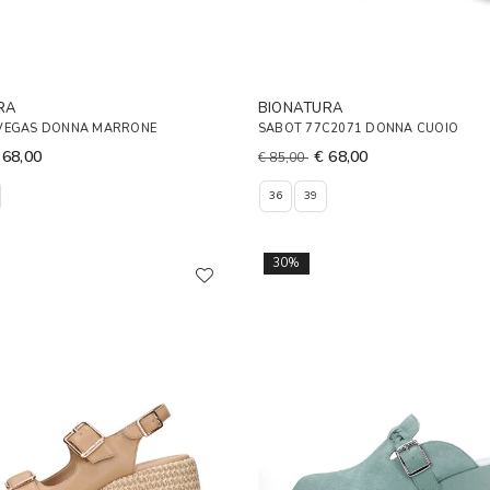
RA
BIONATURA
VEGAS DONNA MARRONE
SABOT 77C2071 DONNA CUOIO
 68,00
€ 68,00
€ 85,00
36
39
30%