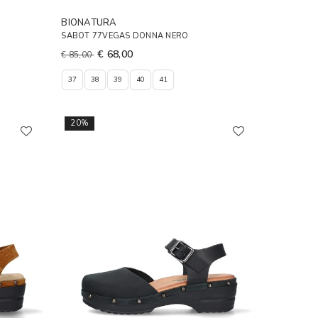
BIONATURA
SABOT 77VEGAS DONNA NERO
€ 68,00
€ 85,00
37
38
39
40
41
20%