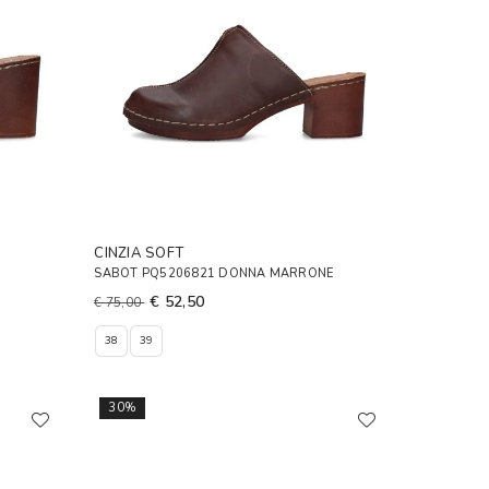
CINZIA SOFT
SABOT PQ5206821 DONNA MARRONE
€ 52,50
€ 75,00
38
39
30%