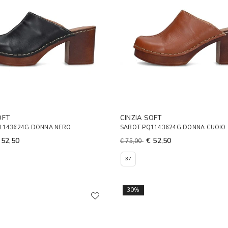
OFT
CINZIA SOFT
1143624G DONNA NERO
SABOT PQ1143624G DONNA CUOIO
 52,50
€ 52,50
€ 75,00
37
30%