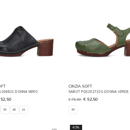
OFT
CINZIA SOFT
5206821 DONNA NERO
SABOT PQ5202732G DONNA VERDE
 52,50
€ 52,50
€ 75,00
39
40
41
39
40%