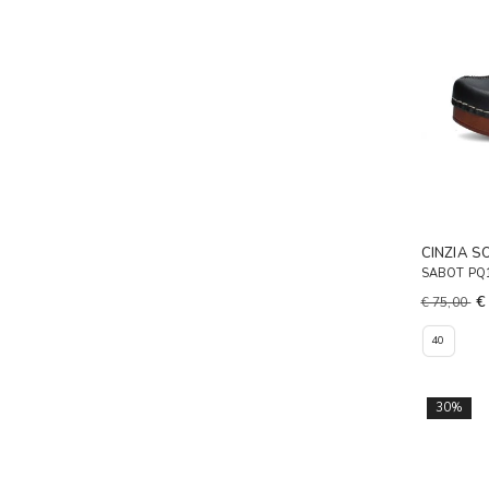
CINZIA S
SABOT PQ
€
€ 75,00
40
30%