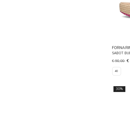
FORNARI
SABOT BU
€
€ 90,00
40
30%