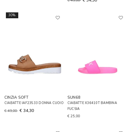
€ 34,30
€ 49,00
30%
CINZIA SOFT
SUN68
CIABATTE IAF23533 DONNA CUOIO
CIABATTE X36410T BAMBINA
FUCSIA
€ 34,30
€ 49,00
€ 25,00