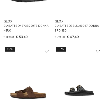
GEOX
GEOX
CIABATTE D45Y3B000T5 DONNA
CIABATTE D35LSL00047 DONNA
NERO
BRONZO
€ 53,40
€ 47,40
€ 89,00
€ 79,00
40%
30%