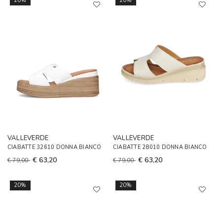
20%
20%
VALLEVERDE
VALLEVERDE
CIABATTE 32610 DONNA BIANCO
CIABATTE 28010 DONNA BIANCO
€ 63,20
€ 63,20
€ 79,00
€ 79,00
20%
20%