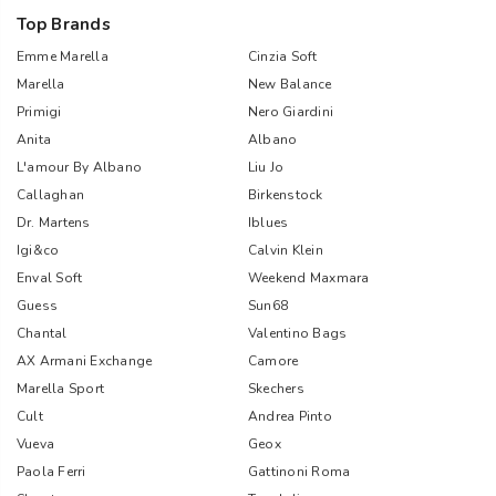
Top Brands
Emme Marella
Cinzia Soft
Marella
New Balance
Primigi
Nero Giardini
Anita
Albano
L'amour By Albano
Liu Jo
Callaghan
Birkenstock
Dr. Martens
Iblues
Igi&co
Calvin Klein
Enval Soft
Weekend Maxmara
Guess
Sun68
Chantal
Valentino Bags
AX Armani Exchange
Camore
Marella Sport
Skechers
Cult
Andrea Pinto
Vueva
Geox
Paola Ferri
Gattinoni Roma