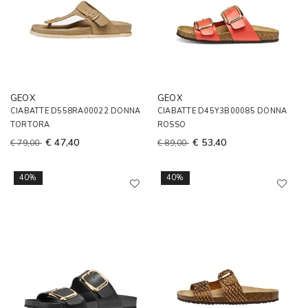
GEOX
GEOX
CIABATTE D558RA00022 DONNA
CIABATTE D45Y3B00085 DONNA
TORTORA
ROSSO
€ 47,40
€ 53,40
€ 79,00
€ 89,00
40%
40%