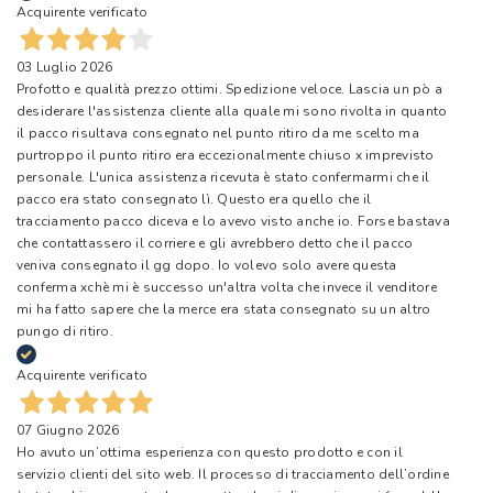
Acquirente verificato
03 Luglio 2026
Profotto e qualità prezzo ottimi. Spedizione veloce. Lascia un pò a
desiderare l'assistenza cliente alla quale mi sono rivolta in quanto
il pacco risultava consegnato nel punto ritiro da me scelto ma
purtroppo il punto ritiro era eccezionalmente chiuso x imprevisto
personale. L'unica assistenza ricevuta è stato confermarmi che il
pacco era stato consegnato lì. Questo era quello che il
tracciamento pacco diceva e lo avevo visto anche io. Forse bastava
che contattassero il corriere e gli avrebbero detto che il pacco
veniva consegnato il gg dopo. Io volevo solo avere questa
conferma xchè mi è successo un'altra volta che invece il venditore
mi ha fatto sapere che la merce era stata consegnato su un altro
pungo di ritiro.
Acquirente verificato
07 Giugno 2026
Ho avuto un’ottima esperienza con questo prodotto e con il
servizio clienti del sito web. Il processo di tracciamento dell’ordine