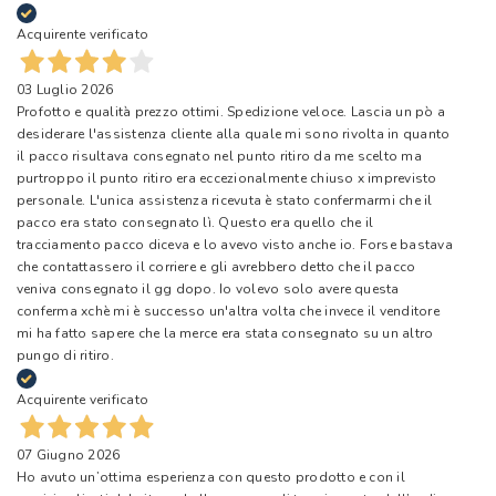
Acquirente verificato
03 Luglio 2026
Profotto e qualità prezzo ottimi. Spedizione veloce. Lascia un pò a
desiderare l'assistenza cliente alla quale mi sono rivolta in quanto
il pacco risultava consegnato nel punto ritiro da me scelto ma
purtroppo il punto ritiro era eccezionalmente chiuso x imprevisto
personale. L'unica assistenza ricevuta è stato confermarmi che il
pacco era stato consegnato lì. Questo era quello che il
tracciamento pacco diceva e lo avevo visto anche io. Forse bastava
che contattassero il corriere e gli avrebbero detto che il pacco
veniva consegnato il gg dopo. Io volevo solo avere questa
conferma xchè mi è successo un'altra volta che invece il venditore
mi ha fatto sapere che la merce era stata consegnato su un altro
pungo di ritiro.
Acquirente verificato
07 Giugno 2026
Ho avuto un’ottima esperienza con questo prodotto e con il