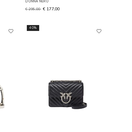
DONNA NERO
€ 177,00
€ 295,00
40%