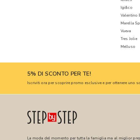
Igi&co
Valentino
Marella Sp
Vueva
Tres Jolie
Melluso
5% DI SCONTO PER TE!
Iscriviti ora per scoprire promo esclusive e per ottenere uno
La moda del momento per tutta la famiglia ma al miglior pre