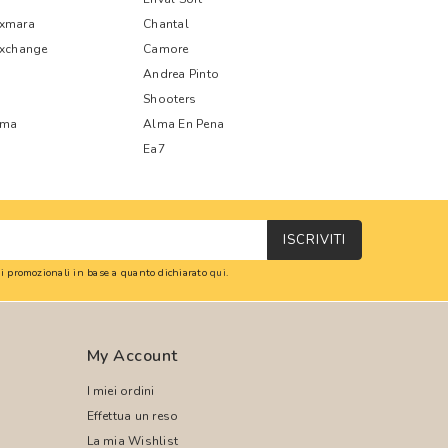
xmara
Chantal
Exchange
Camore
Andrea Pinto
Shooters
oma
Alma En Pena
Ea7
ISCRIVITI
oni promozionali in base a quanto dichiarato
qui
.
My Account
I miei ordini
Effettua un reso
La mia Wishlist