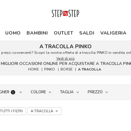
UOMO
BAMBINI
OUTLET
SALDI
VALIGERIA
A TRACOLLA PINKO
prezzi convenienti? Scopri la nostra offerta di a tracolla PINKO in vendita onl
Vedi di più
 MIGLIORI OCCASIONI ONLINE PER ACQUISTARE A TRACOLLA PI
HOME
|
PINKO
|
BORSE
|
A TRACOLLA
GNER
COLORE
TAGLIA
PREZZO
1
TUTTI I FILTRI
A TRACOLLA