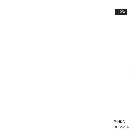
40%
PINKO
BORSA A 