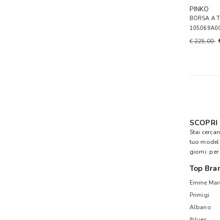
PINKO
BORSA A 
105069A0
€ 225,00
SCOPRI
Stai cercan
tuo modell
giorni: per
Top Bra
Emme Mare
Primigi
Albano
Iblues