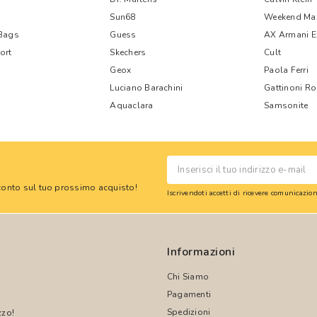
Sun68
Weekend Ma
 Bags
Guess
AX Armani 
ort
Skechers
Cult
Geox
Paola Ferri
Luciano Barachini
Gattinoni R
Aquaclara
Samsonite
 sconto sul tuo prossimo acquisto!
Iscrivendoti accetti di ricevere comunicazi
Informazioni
Chi Siamo
Pagamenti
Spedizioni
zzo!