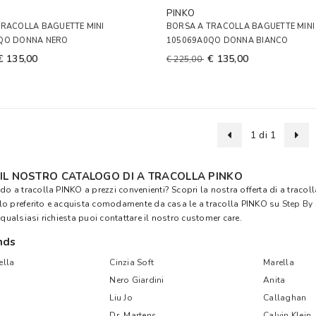
PINKO
TRACOLLA BAGUETTE MINI
BORSA A TRACOLLA BAGUETTE MINI
QO DONNA NERO
105069A0QO DONNA BIANCO
€ 135,00
€ 135,00
€ 225,00
1 di 1
 IL NOSTRO CATALOGO DI A TRACOLLA PINKO
do a tracolla PINKO a prezzi convenienti? Scopri la nostra offerta di a tracoll
o preferito e acquista comodamente da casa le a tracolla PINKO su
Step By
 qualsiasi richiesta puoi contattare il nostro customer care.
nds
lla
Cinzia Soft
Marella
Nero Giardini
Anita
Liu Jo
Callaghan
Dr. Martens
Calvin Klein