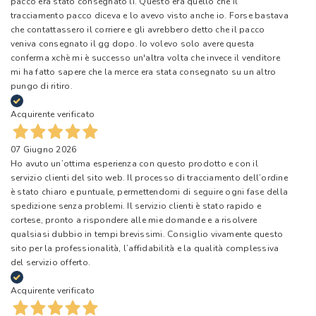
pacco era stato consegnato lì. Questo era quello che il
tracciamento pacco diceva e lo avevo visto anche io. Forse bastava
che contattassero il corriere e gli avrebbero detto che il pacco
veniva consegnato il gg dopo. Io volevo solo avere questa
conferma xchè mi è successo un'altra volta che invece il venditore
mi ha fatto sapere che la merce era stata consegnato su un altro
pungo di ritiro.
Acquirente verificato
07 Giugno 2026
Ho avuto un’ottima esperienza con questo prodotto e con il
servizio clienti del sito web. Il processo di tracciamento dell’ordine
è stato chiaro e puntuale, permettendomi di seguire ogni fase della
spedizione senza problemi. Il servizio clienti è stato rapido e
cortese, pronto a rispondere alle mie domande e a risolvere
qualsiasi dubbio in tempi brevissimi. Consiglio vivamente questo
sito per la professionalità, l’affidabilità e la qualità complessiva
del servizio offerto.
Acquirente verificato