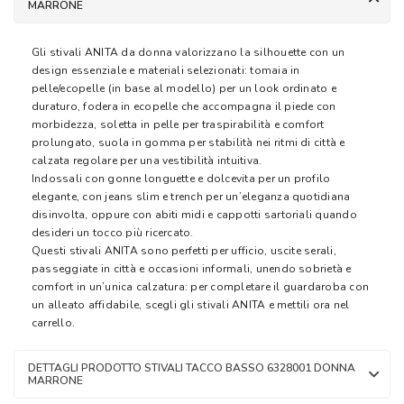
MARRONE
Gli stivali ANITA da donna valorizzano la silhouette con un
design essenziale e materiali selezionati: tomaia in
pelle/ecopelle (in base al modello) per un look ordinato e
duraturo, fodera in ecopelle che accompagna il piede con
morbidezza, soletta in pelle per traspirabilità e comfort
prolungato, suola in gomma per stabilità nei ritmi di città e
calzata regolare per una vestibilità intuitiva.
Indossali con gonne longuette e dolcevita per un profilo
elegante, con jeans slim e trench per un’eleganza quotidiana
disinvolta, oppure con abiti midi e cappotti sartoriali quando
desideri un tocco più ricercato.
Questi stivali ANITA sono perfetti per ufficio, uscite serali,
passeggiate in città e occasioni informali, unendo sobrietà e
comfort in un’unica calzatura: per completare il guardaroba con
un alleato affidabile, scegli gli stivali ANITA e mettili ora nel
carrello.
DETTAGLI PRODOTTO STIVALI TACCO BASSO 6328001 DONNA
MARRONE