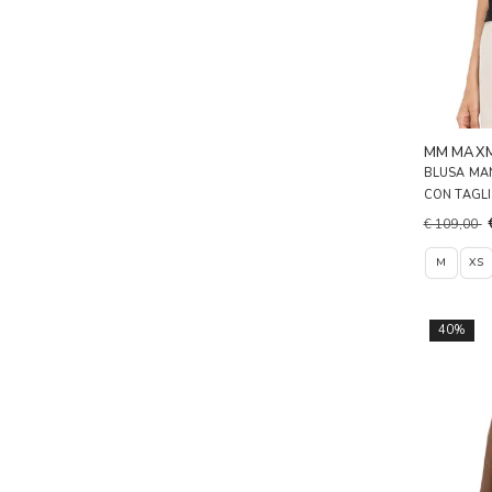
MM MAX
BLUSA MAN
CON TAGL
€ 109,00
M
XS
40%