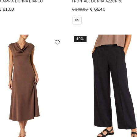
TÀ AMPIA DONNA BIANCO
FRONTALE DONNA AZZURRO
€ 81,00
€ 65,40
€ 109,00
XS
40%