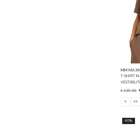
MM MAX
T-SHIRT M
VESTIBIL
€ 135,00
S
XS
40%