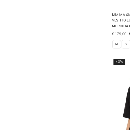
MM MAX
VESTITO 
MORBIDA
€ 179,00
M
S
40%