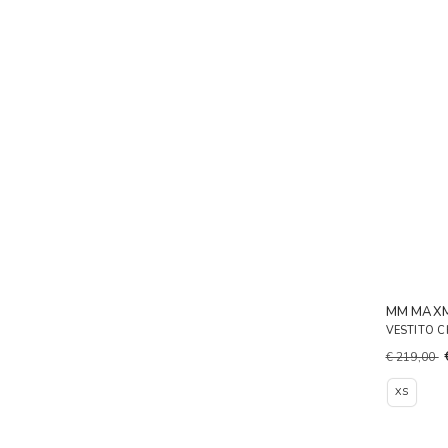
MM MAX
VESTITO C
€ 219,00
XS