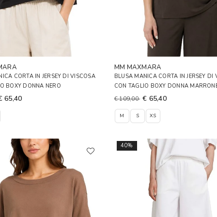
MARA
MM MAXMARA
ICA CORTA IN JERSEY DI VISCOSA
BLUSA MANICA CORTA IN JERSEY DI
IO BOXY DONNA NERO
CON TAGLIO BOXY DONNA MARRON
€ 65,40
€ 65,40
€ 109,00
M
S
XS
40%