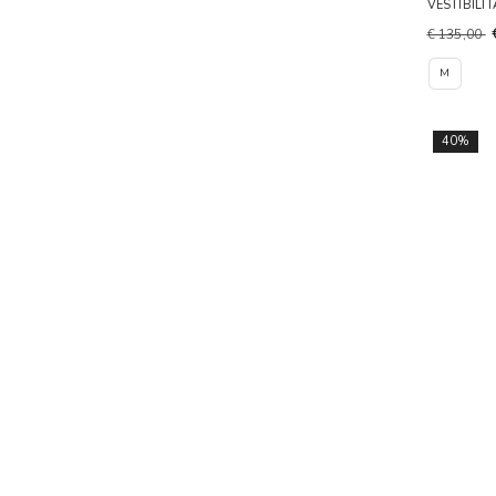
VESTIBILI
€ 135,00
M
40%