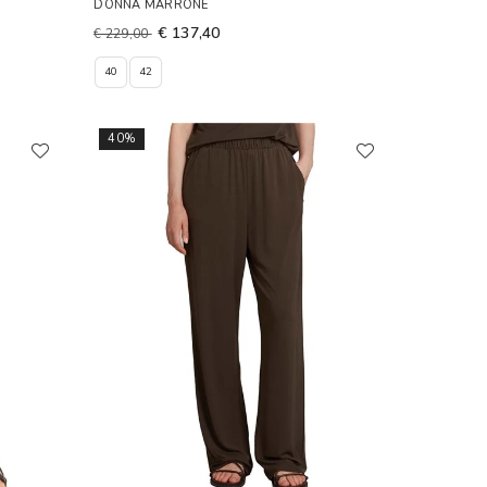
DONNA MARRONE
€ 137,40
€ 229,00
40
42
40%