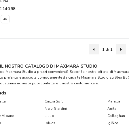
RINA
€ 140,98
46
1 di 1
 IL NOSTRO CATALOGO DI MAXMARA STUDIO
ndo Maxmara Studio a prezzi convenienti? Scopri la nostra offerta di Maxmara S
lo preferito e acquista comodamente da casa le Maxmara Studio su
Step By 
 qualsiasi richiesta puoi contattare il nostro customer care.
nds
lla
Cinzia Soft
Marella
Nero Giardini
Anita
y Albano
Liu Jo
Callaghan
s
Iblues
Igi&co