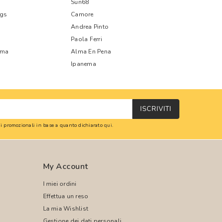
Sun68
ags
Camore
Andrea Pinto
Paola Ferri
oma
Alma En Pena
Ipanema
ISCRIVITI
oni promozionali in base a quanto dichiarato
qui
.
My Account
I miei ordini
Effettua un reso
La mia Wishlist
Gestione dei dati personali