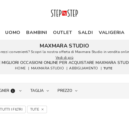
UOMO
BAMBINI
OUTLET
SALDI
VALIGERIA
MAXMARA STUDIO
zzi convenienti? Scopri la nostra offerta di Maxmara Studio in vendita online
Vedi di più
E MIGLIORI OCCASIONI ONLINE PER ACQUISTARE MAXMARA STUD
HOME
|
MAXMARA STUDIO
|
ABBIGLIAMENTO
|
TUTE
GNER
TAGLIA
PREZZO
1
TUTTI I FILTRI
TUTE