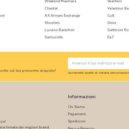
Weekend Maxmara
Skechers
Chantal
Valentino B
ort
AX Armani Exchange
Cult
Shooters
Geox
Luciano Barachini
Gattinoni R
Samsonite
Ea7
 sconto sul tuo prossimo acquisto!
Iscrivendoti accetti di ricevere comunicazi
Informazioni
Chi Siamo
Pagamenti
Spedizioni
zzo!
ria firmate dai migliori brand.
Reso e Recesso