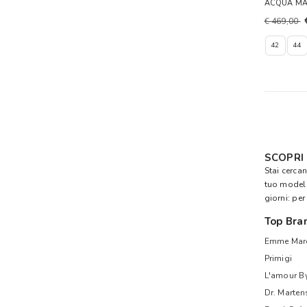
ACQUA MA
€ 469,00
42
44
SCOPRI
Stai cerca
tuo model
giorni: per
Top Bra
Emme Mare
Primigi
L'amour B
Dr. Marten