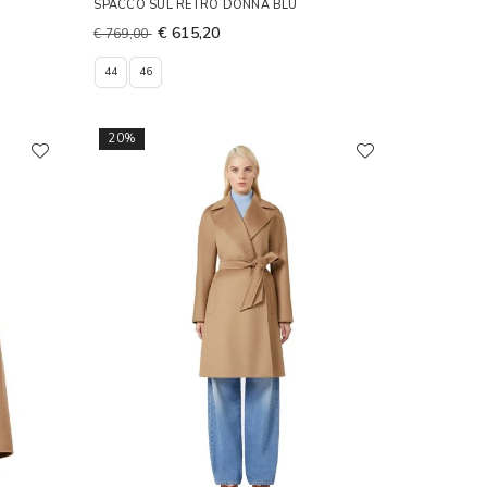
SPACCO SUL RETRO DONNA BLU
€ 615,20
€ 769,00
44
46
20%