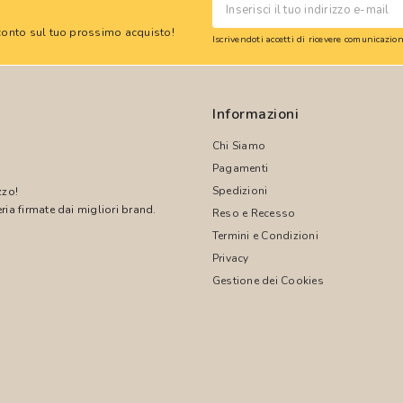
 sconto sul tuo prossimo acquisto!
Iscrivendoti accetti di ricevere comunicazi
Informazioni
Chi Siamo
Pagamenti
Spedizioni
zzo!
ria firmate dai migliori brand.
Reso e Recesso
Termini e Condizioni
!
Privacy
Gestione dei Cookies