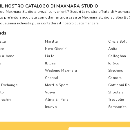
 IL NOSTRO CATALOGO DI MAXMARA STUDIO
ndo Maxmara Studio a prezzi convenienti? Scopri la nostra offerta di Maxmara S
lo preferito e acquista comodamente da casa le Maxmara Studio su
Step By 
 qualsiasi richiesta puoi contattare il nostro customer care.
nds
lla
Marella
Cinzia Soft
ce
Nero Giardini
Anita
y Albano
Liu Jo
Callaghan
s
Iblues
Igi&co
Weekend Maxmara
Skechers
Chantal
Camore
 Exchange
Marella Sport
Gattinoni R
nto
Vueva
Shooters
rachini
Alma En Pena
Tres Jolie
Inuovo
Samsonite