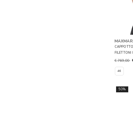
MAXMAR
CAPPOTTO
FILETTON
€ 769,00
46
50%