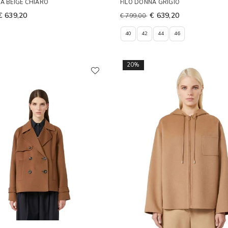
A BEIGE CHIARO
FILO DONNA GRIGIO
€ 639,20
€ 639,20
€ 799,00
40
42
44
46
20%