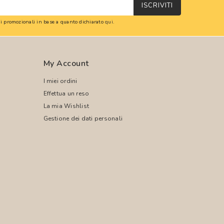
ISCRIVITI
oni promozionali in base a quanto dichiarato
qui
.
My Account
I miei ordini
Effettua un reso
La mia Wishlist
Gestione dei dati personali