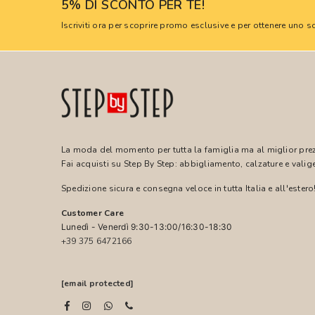
5% DI SCONTO PER TE!
Iscriviti ora per scoprire promo esclusive e per ottenere uno
La moda del momento per tutta la famiglia ma al miglior pre
Fai acquisti su Step By Step: abbigliamento, calzature e valige
Spedizione sicura e consegna veloce in tutta Italia e all'estero
Customer Care
Lunedì - Venerdì 9:30-13:00/16:30-18:30
+39 375 6472166
[email protected]