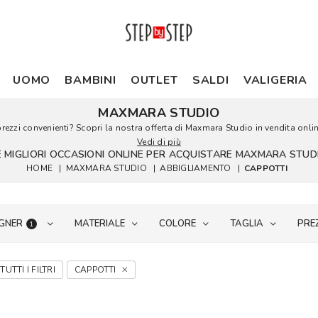
UOMO
BAMBINI
OUTLET
SALDI
VALIGERIA
MAXMARA STUDIO
zzi convenienti? Scopri la nostra offerta di Maxmara Studio in vendita online
Vedi di più
E MIGLIORI OCCASIONI ONLINE PER ACQUISTARE MAXMARA STUD
HOME
|
MAXMARA STUDIO
|
ABBIGLIAMENTO
|
CAPPOTTI
GNER
MATERIALE
COLORE
TAGLIA
PRE
1
TUTTI I FILTRI
CAPPOTTI