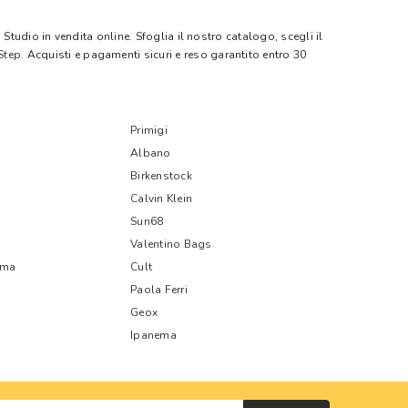
tudio in vendita online. Sfoglia il nostro catalogo, scegli il
Step
. Acquisti e pagamenti sicuri e reso garantito entro 30
Primigi
Albano
Birkenstock
Calvin Klein
Sun68
Valentino Bags
oma
Cult
Paola Ferri
Geox
Ipanema