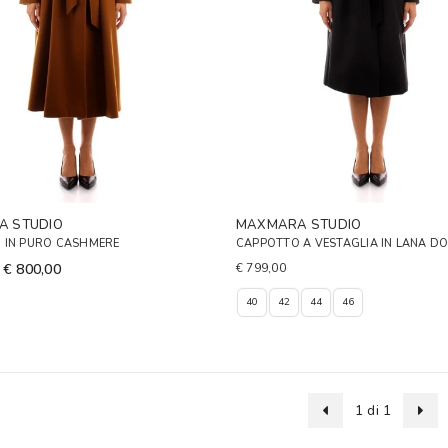
A STUDIO
MAXMARA STUDIO
 IN PURO CASHMERE
CAPPOTTO A VESTAGLIA IN LANA D
€ 800,00
€ 799,00
40
42
44
46
1 di 1