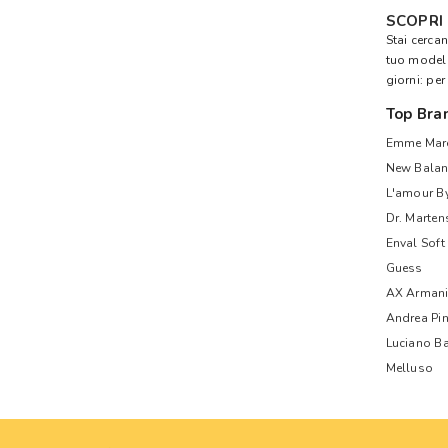
SCOPRI
Stai cerca
tuo model
giorni: per
Top Bra
Emme Mare
New Balan
L'amour B
Dr. Marten
Enval Soft
Guess
AX Armani
Andrea Pi
Luciano Ba
Melluso