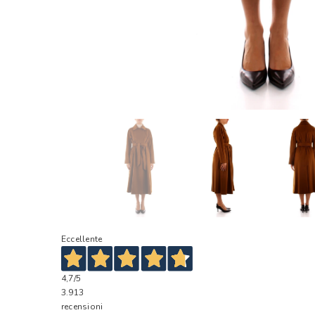
Eccellente
4,7
/5
3.913
recensioni