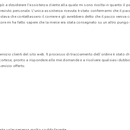
 pò a desiderare l'assistenza cliente alla quale mi sono rivolta in quanto il 
evisto personale. L'unica assistenza ricevuta è stato confermarmi che il pacc
stava che contattassero il corriere e gli avrebbero detto che il pacco veniva
tore mi ha fatto sapere che la merce era stata consegnato su un altro pungo di
vizio clienti del sito web. Il processo di tracciamento dell’ordine è stato c
e cortese, pronto a rispondere alle mie domande e a risolvere qualsiasi dubbi
ervizio offerto.
tata un'esperienza molto soddisfacente