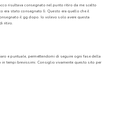
pacco risultava consegnato nel punto ritiro da me scelto
o era stato consegnato lì. Questo era quello che il
 consegnato il gg dopo. Io volevo solo avere questa
 ritiro.
hiaro e puntuale, permettendomi di seguire ogni fase della
o in tempi brevissimi. Consiglio vivamente questo sito per