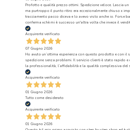
Profotto e qualità prezzo ottimi. Spedizione veloce. Lascia un
ma purtroppo il punto ritiro era eccezionalmente chiuso x impr
tracciamento pacco diceva e lo avevo visto anche io. Forse ba
conferma xchè mi è successo un'altra volta che invece il vendi
Acquirente verificato
07 Giugno 2026
Ho avuto un’ottima esperienza con questo prodotto e con il ser
spedizione senza problemi. Il servizio clienti è stato rapido 
la professionalità, l’affidabilità e la qualità complessiva del s
Acquirente verificato
01 Giugno 2026
Tutto come desiderato
Acquirente verificato
01 Giugno 2026
Questo è il mio primo acquisto con step by step shop ed è s