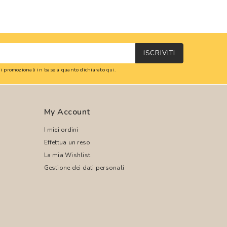
ISCRIVITI
oni promozionali in base a quanto dichiarato
qui
.
My Account
I miei ordini
Effettua un reso
La mia Wishlist
Gestione dei dati personali