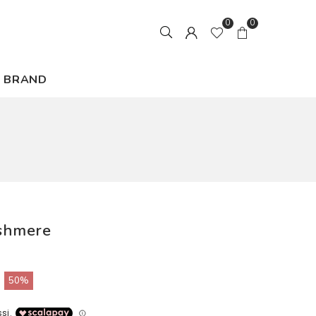
0
0
BRAND
ashmere
50%