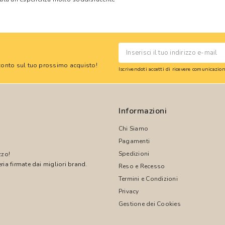
 sconto sul tuo prossimo acquisto!
Iscrivendoti accetti di ricevere comunicazi
Informazioni
Chi Siamo
Pagamenti
Spedizioni
zzo!
ria firmate dai migliori brand.
Reso e Recesso
Termini e Condizioni
!
Privacy
Gestione dei Cookies