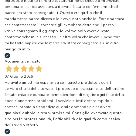
purtroppo il punto ritiro era eccezionalmente chiuso x imprevisto
personale. L'unica assistenza ricevuta è stato confermarmi che il
pacco era stato consegnato lì. Questo era quello che il
tracciamento pacco diceva e lo avevo visto anche io. Forse bastava
che contattassero il corriere e gli avrebbero detto che il pacco
veniva consegnato il gg dopo. Io volevo solo avere questa
conferma xchè mi è successo un'altra volta che invece il venditore
mi ha fatto sapere che la merce era stata consegnato su un altro
pungo di ritiro.
Acquirente verificato
07 Giugno 2026
Ho avuto un’ottima esperienza con questo prodotto e con il
servizio clienti del sito web. Il processo di tracciamento dell’ordine
è stato chiaro e puntuale, permettendomi di seguire ogni fase della
spedizione senza problemi. Il servizio clienti è stato rapido e
cortese, pronto a rispondere alle mie domande e a risolvere
qualsiasi dubbio in tempi brevissimi. Consiglio vivamente questo
sito per la professionalità, l’affidabilità e la qualità complessiva
del servizio offerto.