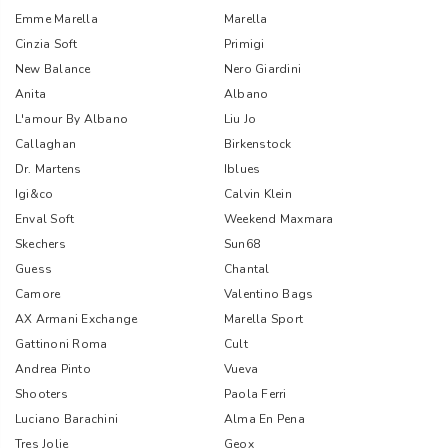
Emme Marella
Marella
Cinzia Soft
Primigi
New Balance
Nero Giardini
Anita
Albano
L'amour By Albano
Liu Jo
Callaghan
Birkenstock
Dr. Martens
Iblues
Igi&co
Calvin Klein
Enval Soft
Weekend Maxmara
Skechers
Sun68
Guess
Chantal
Camore
Valentino Bags
AX Armani Exchange
Marella Sport
Gattinoni Roma
Cult
Andrea Pinto
Vueva
Shooters
Paola Ferri
Luciano Barachini
Alma En Pena
Tres Jolie
Geox