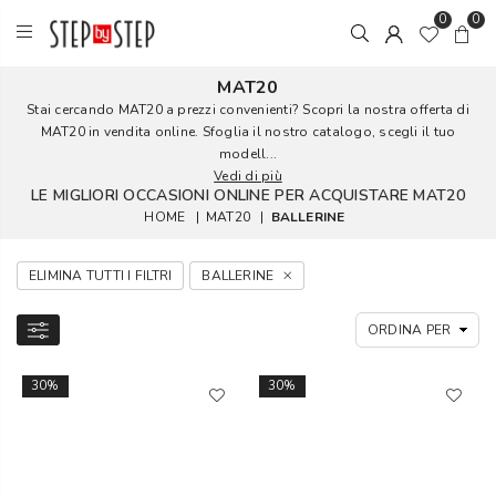
0
0
MAT20
Stai cercando MAT20 a prezzi convenienti? Scopri la nostra offerta di
MAT20 in vendita online. Sfoglia il nostro catalogo, scegli il tuo
modell...
Vedi di più
LE MIGLIORI OCCASIONI ONLINE PER ACQUISTARE MAT20
HOME
|
MAT20
|
BALLERINE
ELIMINA TUTTI I FILTRI
BALLERINE
30%
30%