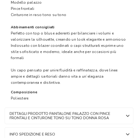
Modello palazzo
Pince frontali
Cinturone in raso tono su tono
Abbinamenti consigliati
Perfetto con top o bluse aderenti per bilanciare i volumi e
valorizzare la silhouette, creando un look elegante e armonioso
Indossato con blazer coordinati o capi strutturati esprime uno
stile sofisticato e moderno, ideale anche per occasioni più
formali
Un capo pensato per unire fluidità e raffinatezza, dove linee
ampie e dettagli sartoriali danno vita a un’eleganza
contemporanea e distintiva.
Composizione
Poliestere
DETTAGLI PRODOTTO PANTALONE PALAZZO CON PINCE
FRONTALI E CINTURONE TONO SU TONO DONNA ROSA
INFO SPEDIZIONE E RESO