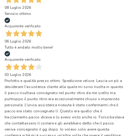
08 Luglio 2026
Servizio ottimo.
Acquirente verificato
06 Luglio 2026
Tutto è andato molto bene!
Acquirente verificato
03 Luglio 2026
Profotto e qualità prezzo ottimi. Spedizione veloce. Lascia un pò a
desiderare l'assistenza cliente alla quale mi sono rivolta in quanto
il pacco risultava consegnato nel punto ritiro da me scelto ma
purtroppo il punto ritiro era eccezionalmente chiuso x imprevisto
personale. L'unica assistenza ricevuta è stato confermarmi che il
pacco era stato consegnato lì. Questo era quello che il
tracciamento pacco diceva e lo avevo visto anche io. Forse bastava
che contattassero il corriere e gli avrebbero detto che il pacco
veniva consegnato il gg dopo. Io volevo solo avere questa
conferma xchè mi è successo un'altra volta che invece il venditore