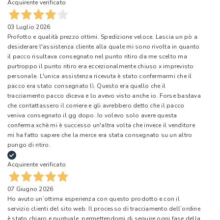
Acquirente verificato
03 Luglio 2026
Profotto e qualità prezzo ottimi. Spedizione veloce. Lascia un pò a
desiderare l'assistenza cliente alla quale mi sono rivolta in quanto
il pacco risultava consegnato nel punto ritiro da me scelto ma
purtroppo il punto ritiro era eccezionalmente chiuso x imprevisto
personale. L'unica assistenza ricevuta è stato confermarmi che il
pacco era stato consegnato lì. Questo era quello che il
tracciamento pacco diceva e lo avevo visto anche io. Forse bastava
che contattassero il corriere e gli avrebbero detto che il pacco
veniva consegnato il gg dopo. Io volevo solo avere questa
conferma xchè mi è successo un'altra volta che invece il venditore
mi ha fatto sapere che la merce era stata consegnato su un altro
pungo di ritiro.
Acquirente verificato
07 Giugno 2026
Ho avuto un’ottima esperienza con questo prodotto e con il
servizio clienti del sito web. Il processo di tracciamento dell’ordine
è stato chiaro e puntuale, permettendomi di seguire ogni fase della