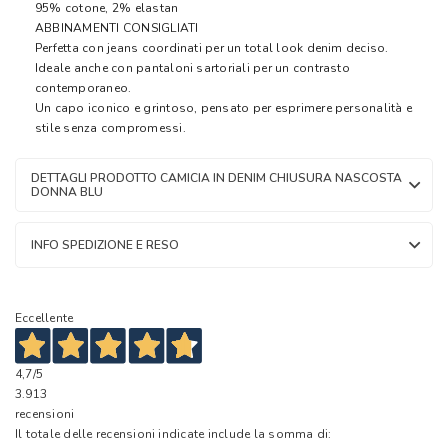
95% cotone, 2% elastan
ABBINAMENTI CONSIGLIATI
Perfetta con jeans coordinati per un total look denim deciso.
Ideale anche con pantaloni sartoriali per un contrasto
contemporaneo.
Un capo iconico e grintoso, pensato per esprimere personalità e
stile senza compromessi.
DETTAGLI PRODOTTO CAMICIA IN DENIM CHIUSURA NASCOSTA
DONNA BLU
INFO SPEDIZIONE E RESO
Eccellente
4,7
/5
3.913
recensioni
Il totale delle recensioni indicate include la somma di: