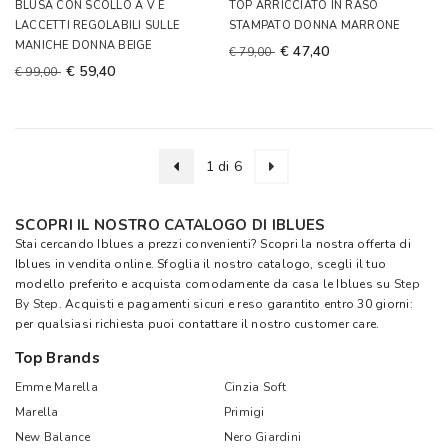
BLUSA CON SCOLLO A V E
TOP ARRICCIATO IN RASO
LACCETTI REGOLABILI SULLE
STAMPATO DONNA MARRONE
MANICHE DONNA BEIGE
€ 47,40
€ 79,00
€ 59,40
€ 99,00
1 di 6
SCOPRI IL NOSTRO CATALOGO DI IBLUES
Stai cercando Iblues a prezzi convenienti? Scopri la nostra offerta di
Iblues in vendita online. Sfoglia il nostro catalogo, scegli il tuo
modello preferito e acquista comodamente da casa le Iblues su
Step
By Step
. Acquisti e pagamenti sicuri e reso garantito entro 30 giorni:
per qualsiasi richiesta puoi contattare il nostro customer care.
Top Brands
Emme Marella
Cinzia Soft
Marella
Primigi
New Balance
Nero Giardini