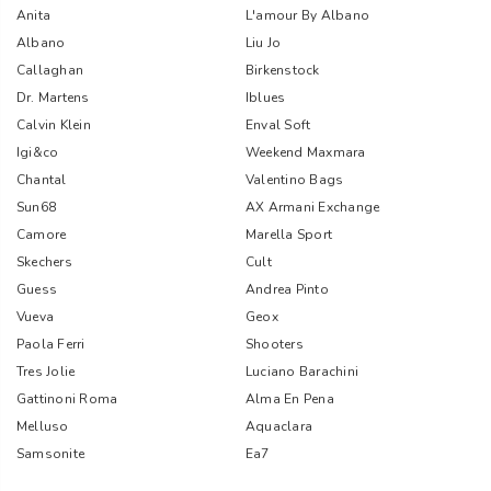
Anita
L'amour By Albano
Albano
Liu Jo
Callaghan
Birkenstock
Dr. Martens
Iblues
Calvin Klein
Enval Soft
Igi&co
Weekend Maxmara
Chantal
Valentino Bags
Sun68
AX Armani Exchange
Camore
Marella Sport
Skechers
Cult
Guess
Andrea Pinto
Vueva
Geox
Paola Ferri
Shooters
Tres Jolie
Luciano Barachini
Gattinoni Roma
Alma En Pena
Melluso
Aquaclara
Samsonite
Ea7