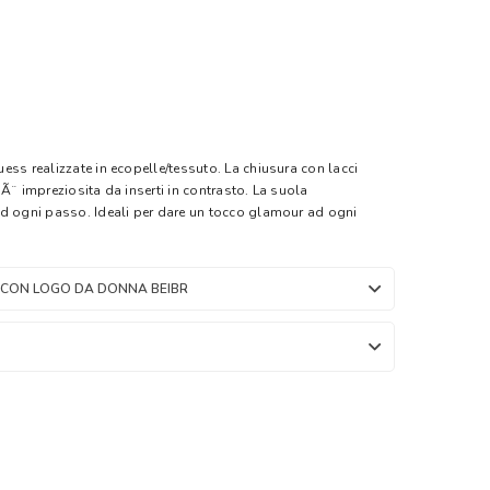
ess realizzate in ecopelle/tessuto. La chiusura con lacci
Ã¨ impreziosita da inserti in contrasto. La suola
ad ogni passo. Ideali per dare un tocco glamour ad ogni
 CON LOGO DA DONNA BEIBR