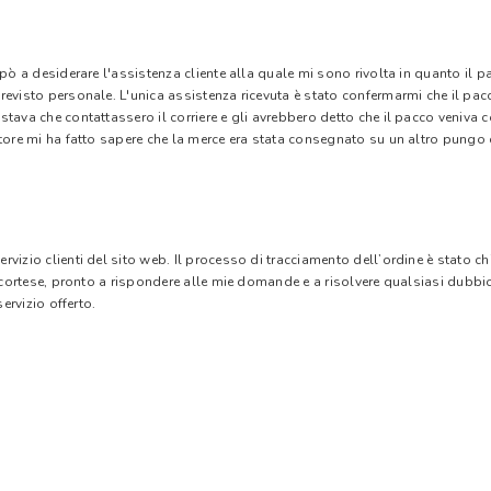
 pò a desiderare l'assistenza cliente alla quale mi sono rivolta in quanto il 
evisto personale. L'unica assistenza ricevuta è stato confermarmi che il pacc
stava che contattassero il corriere e gli avrebbero detto che il pacco veniva
tore mi ha fatto sapere che la merce era stata consegnato su un altro pungo di
vizio clienti del sito web. Il processo di tracciamento dell’ordine è stato c
e cortese, pronto a rispondere alle mie domande e a risolvere qualsiasi dubbi
ervizio offerto.