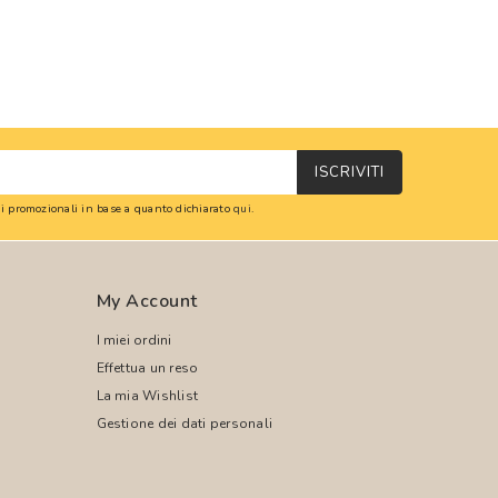
ISCRIVITI
oni promozionali in base a quanto dichiarato
qui
.
My Account
I miei ordini
Effettua un reso
La mia Wishlist
Gestione dei dati personali