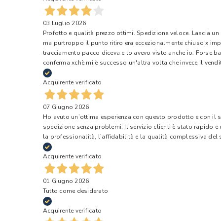
03 Luglio 2026
Profotto e qualità prezzo ottimi. Spedizione veloce. Lascia un
ma purtroppo il punto ritiro era eccezionalmente chiuso x impr
tracciamento pacco diceva e lo avevo visto anche io. Forse ba
conferma xchè mi è successo un'altra volta che invece il vendi
Acquirente verificato
07 Giugno 2026
Ho avuto un’ottima esperienza con questo prodotto e con il ser
spedizione senza problemi. Il servizio clienti è stato rapido 
la professionalità, l’affidabilità e la qualità complessiva del s
Acquirente verificato
01 Giugno 2026
Tutto come desiderato
Acquirente verificato