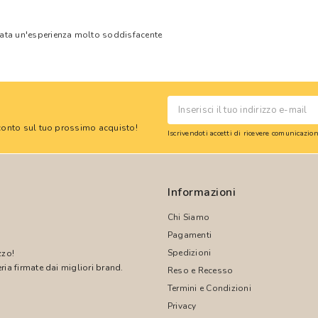
tata un'esperienza molto soddisfacente
 sconto sul tuo prossimo acquisto!
Iscrivendoti accetti di ricevere comunicazi
Informazioni
Chi Siamo
Pagamenti
Spedizioni
zzo!
ria firmate dai migliori brand.
Reso e Recesso
Termini e Condizioni
!
Privacy