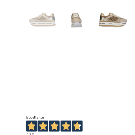
Eccellente
4,7
/5