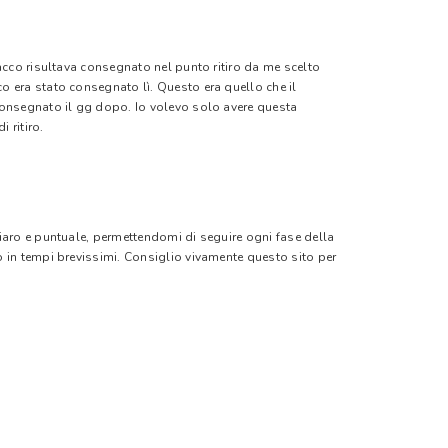
pacco risultava consegnato nel punto ritiro da me scelto
o era stato consegnato lì. Questo era quello che il
 consegnato il gg dopo. Io volevo solo avere questa
 ritiro.
hiaro e puntuale, permettendomi di seguire ogni fase della
o in tempi brevissimi. Consiglio vivamente questo sito per