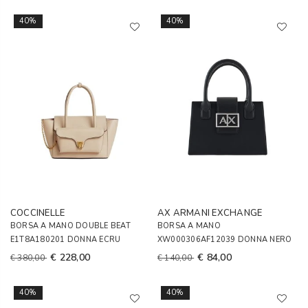
40%
40%
COCCINELLE
AX ARMANI EXCHANGE
BORSA A MANO DOUBLE BEAT
BORSA A MANO
E1T8A180201 DONNA ECRU
XW000306AF12039 DONNA NERO
€ 228,00
€ 84,00
€ 380,00
€ 140,00
40%
40%