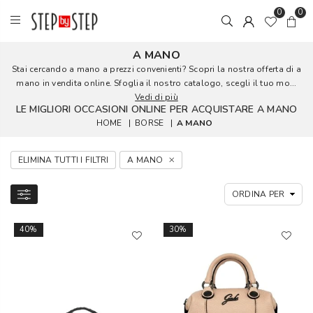
0
0
A MANO
Stai cercando a mano a prezzi convenienti? Scopri la nostra offerta di a
mano in vendita online. Sfoglia il nostro catalogo, scegli il tuo mo...
Vedi di più
LE MIGLIORI OCCASIONI ONLINE PER ACQUISTARE A MANO
HOME
|
BORSE
|
A MANO
ELIMINA TUTTI I FILTRI
A MANO
40%
30%