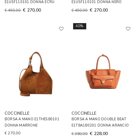
E1U5F110101 DONNA ECRU
E1U5F110101 DONNA NERO
€ 270,00
€ 270,00
€ 450,00
€ 450,00
40%
COCCINELLE
COCCINELLE
BORSA A MANO E1THE580101
BORSA A MANO DOUBLE BEAT
DONNA MARRONE
E1T8A180201 DONNA ARANCIO
€ 270,00
€ 228,00
€ 380,00