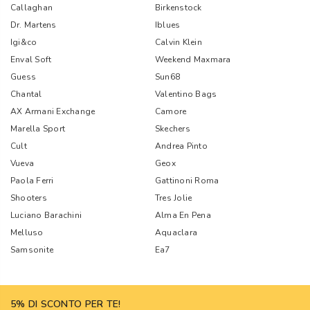
Callaghan
Birkenstock
Dr. Martens
Iblues
Igi&co
Calvin Klein
Enval Soft
Weekend Maxmara
Guess
Sun68
Chantal
Valentino Bags
AX Armani Exchange
Camore
Marella Sport
Skechers
Cult
Andrea Pinto
Vueva
Geox
Paola Ferri
Gattinoni Roma
Shooters
Tres Jolie
Luciano Barachini
Alma En Pena
Melluso
Aquaclara
Samsonite
Ea7
5% DI SCONTO PER TE!