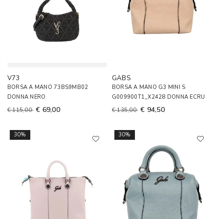
V73
GABS
BORSA A MANO 73BS9MB02
BORSA A MANO G3 MINI S
DONNA NERO
G009900T1_X2428 DONNA ECRU
€ 69,00
€ 94,50
€ 115,00
€ 135,00
30%
30%