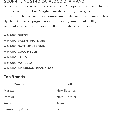
SCOPRI IL NOSTRO CATALOGO DI A MANO
Stai cercando a mano a prezzi convenienti? Scopri la nostra offerta di a
mano in vendita online. Sfoglia il nostro catalogo, scegli il tuo
modello preferito e acquista comodamente da casa le a mano su
Step
By Step
. Acquisti e pagamenti sicuri e reso garantito entro 30 giorni:
per qualsiasi richiesta puoi contattare il nostro customer care.
A MANO GUESS
A MANO VALENTINO BAGS
A MANO GATTINONI ROMA
A MANO COCCINELLE
A MANO LIU JO
A MANO MARELLA
A MANO AX ARMANI EXCHANGE
Top Brands
Emme Marella
Cinzia Soft
Marella
New Balance
Primigi
Nero Giardini
Anita
Albano
L'amour By Albano
Liu Jo