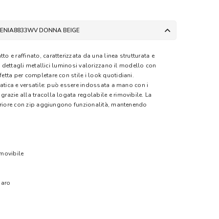
BENIA8833WV DONNA BEIGE
 e raffinato, caratterizzata da una linea strutturata e
 i dettagli metallici luminosi valorizzano il modello con
tta per completare con stile i look quotidiani.
ratica e versatile: può essere indossata a mano con i
azie alla tracolla logata regolabile e rimovibile. La
periore con zip aggiungono funzionalità, mantenendo
imovibile
iaro