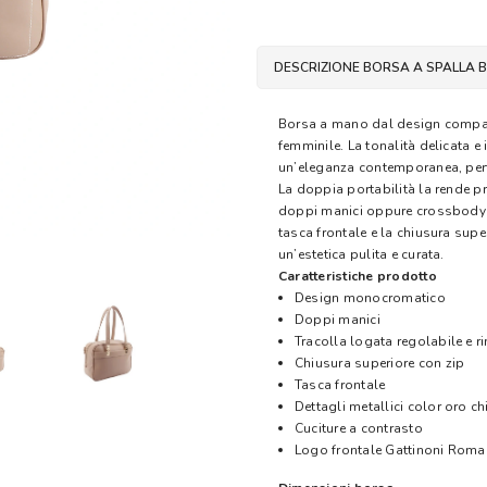
DESCRIZIONE BORSA A SPALLA 
Borsa a mano dal design compatto
femminile. La tonalità delicata e
un’eleganza contemporanea, perfe
La doppia portabilità la rende p
doppi manici oppure crossbody gr
tasca frontale e la chiusura su
un’estetica pulita e curata.
Caratteristiche prodotto
Design monocromatico
Doppi manici
Tracolla logata regolabile e r
Chiusura superiore con zip
Tasca frontale
Dettagli metallici color oro ch
Cuciture a contrasto
Logo frontale Gattinoni Roma