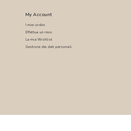
My Account
I miei ordini
Effettua un reso
La mia Wishlist
Gestione dei dati personali