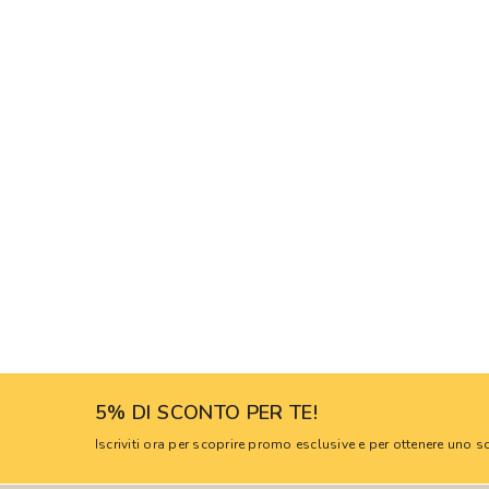
5% DI SCONTO PER TE!
Iscriviti ora per scoprire promo esclusive e per ottenere uno