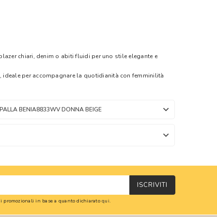
blazer chiari, denim o abiti fluidi per uno stile elegante e
o, ideale per accompagnare la quotidianità con femminilità
PALLA BENIA8833WV DONNA BEIGE
ISCRIVITI
oni promozionali in base a quanto dichiarato
qui
.