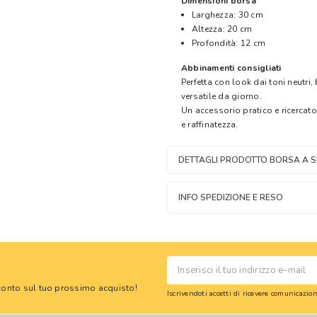
Dimensioni borsa
Larghezza: 30 cm
Altezza: 20 cm
Profondità: 12 cm
Abbinamenti consigliati
Perfetta con look dai toni neutri, 
versatile da giorno.
Un accessorio pratico e ricercat
e raffinatezza.
DETTAGLI PRODOTTO BORSA A S
INFO SPEDIZIONE E RESO
 sconto sul tuo prossimo acquisto!
Iscrivendoti accetti di ricevere comunicazi