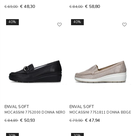
€ 48,30
€ 58,80
€ 69,00
€ 84,00
40%
40%
ENVAL SOFT
ENVAL SOFT
MOCASSINI 7752000 DONNA NERO
MOCASSINI 7751811 DONNA BEIGE
€ 50,93
€ 47,94
€ 84,89
€ 79,90
30%
30%