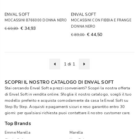
ENVAL SOFT
ENVAL SOFT
MOCASSINI 8766000 DONNA NERO
MOCASSINI CON FIBBIA E FRANGE
DONNA NERO
€ 34,93
€ 69,89
€ 44,50
€ 89,00
1 di 1
SCOPRI IL NOSTRO CATALOGO DI ENVAL SOFT
Stai cercando Enval Soft a prezzi convenienti? Scopri la nostra offerta
di Enval Soft in vendita online. Sfoglia il nostro catalogo, scegli il tuo
modello preferito e acquista comodamente da casa le Enval Soft su
Step By Step
. Acquisti e pagamenti sicuri e reso garantito entro 30
giorni: per qualsiasi richiesta puoi contattare il nostro customer care.
Top Brands
Emme Marella
Marella