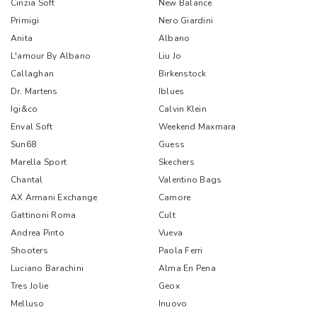
Cinzia Soft
New Balance
Primigi
Nero Giardini
Anita
Albano
L'amour By Albano
Liu Jo
Callaghan
Birkenstock
Dr. Martens
Iblues
Igi&co
Calvin Klein
Enval Soft
Weekend Maxmara
Sun68
Guess
Marella Sport
Skechers
Chantal
Valentino Bags
AX Armani Exchange
Camore
Gattinoni Roma
Cult
Andrea Pinto
Vueva
Shooters
Paola Ferri
Luciano Barachini
Alma En Pena
Tres Jolie
Geox
Melluso
Inuovo