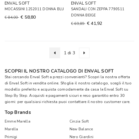
ENVAL SOFT
ENVAL SOFT
MOCASSINI 1252011 DONNA BLU
SANDALI CON ZEPPA 7790511
DONNA BEIGE
€ 58,80
€ 84,00
€ 41,92
€ 69,89
1 di 3
SCOPRI IL NOSTRO CATALOGO DI ENVAL SOFT
Stai cercando Enval Soft a prezzi convenienti? Scopri la nostra offerta
di Enval Soft in vendita online. Sfoglia il nostro catalogo, scegli il tuo
modello preferito e acquista comodamente da casa le Enval Soft su
Step By Step
. Acquisti e pagamenti sicuri e reso garantito entro 30
giorni: per qualsiasi richiesta puoi contattare il nostro customer care.
Top Brands
Emme Marella
Cinzia Soft
Marella
New Balance
Primigi
Nero Giardini