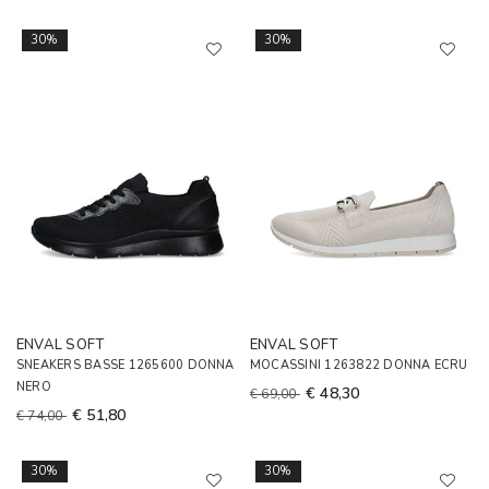
30%
30%
ENVAL SOFT
ENVAL SOFT
SNEAKERS BASSE 1265600 DONNA
MOCASSINI 1263822 DONNA ECRU
NERO
€ 48,30
€ 69,00
€ 51,80
€ 74,00
30%
30%