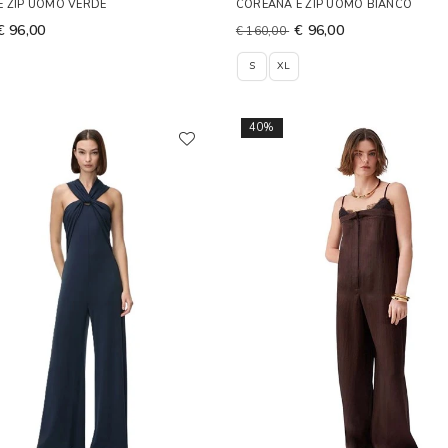
E ZIP UOMO VERDE
COREANA E ZIP UOMO BIANCO
€ 96,00
€ 96,00
€ 160,00
S
XL
40%