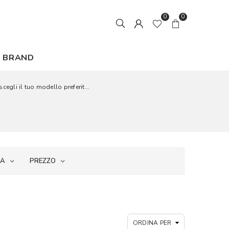
0
0
BRAND
cegli il tuo modello preferit...
IA
PREZZO