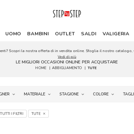
UOMO
BAMBINI
OUTLET
SALDI
VALIGERIA
nti? Scopri la nostra offerta di in vendita online. Sfoglia il nostro catalogo, s
Vedi di più
LE MIGLIORI OCCASIONI ONLINE PER ACQUISTARE
HOME
|
ABBIGLIAMENTO
|
TUTE
GNER
MATERIALE
STAGIONE
COLORE
TAGL
TUTTI I FILTRI
TUTE