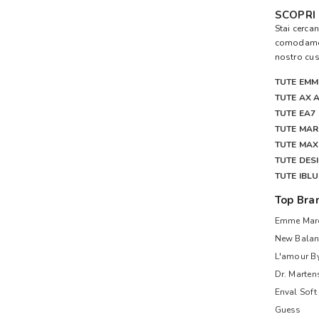
SCOPRI
Stai cercan
comodamen
nostro cus
TUTE EMM
TUTE AX 
TUTE EA7
TUTE MAR
TUTE MA
TUTE DES
TUTE IBL
Top Bra
Emme Mare
New Balan
L'amour B
Dr. Marten
Enval Soft
Guess