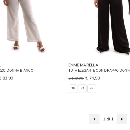
L
EMME MARELLA
IZZO DONNA BIANCO
TUTA ELEGANTE CON DRAPPO DONN
€ 83,99
€ 74,50
€ 149,00
38
42
44
1 di 1