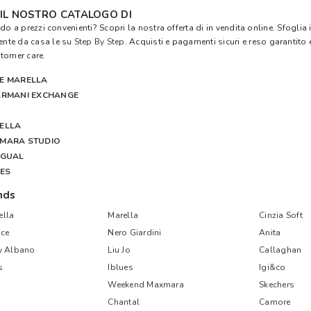
 IL NOSTRO CATALOGO DI
do a prezzi convenienti? Scopri la nostra offerta di in vendita online. Sfoglia
te da casa le su
Step By Step
. Acquisti e pagamenti sicuri e reso garantito e
tomer care.
E MARELLA
ARMANI EXCHANGE
ELLA
XMARA STUDIO
IGUAL
UES
nds
lla
Marella
Cinzia Soft
ce
Nero Giardini
Anita
y Albano
Liu Jo
Callaghan
s
Iblues
Igi&co
Weekend Maxmara
Skechers
Chantal
Camore