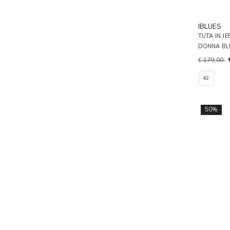
IBLUES
TUTA IN J
DONNA BL
€ 179,00
42
50%