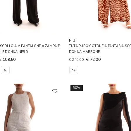
A
NIU'
SCOLLO A V PANTALONE A ZAMPA E
TUTA PURO COTONE A FANTASIA SC
LLE DONNA NERO
DONNA MARRONE
€ 109,50
€ 72,00
€ 240,00
S
XS
50%