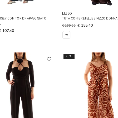
LIU JO
ERSEY CON TOP DRAPPEGGIATO
TUTA CON BRETELLE E PIZZO DONN
U
€ 155,40
€ 259,00
€ 107,40
40
70%