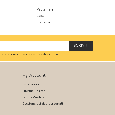
oma
Cult
Paola Ferri
Geox
Ipanema
ISCRIVITI
oni promozionali in base a quanto dichiarato
qui
.
My Account
I miei ordini
Effettua un reso
La mia Wishlist
Gestione dei dati personali