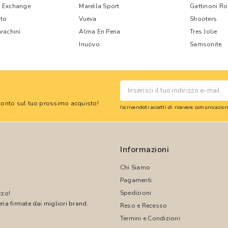
 Exchange
Marella Sport
Gattinoni R
nto
Vueva
Shooters
rachini
Alma En Pena
Tres Jolie
Inuovo
Samsonite
 sconto sul tuo prossimo acquisto!
Iscrivendoti accetti di ricevere comunicazi
Informazioni
Chi Siamo
Pagamenti
Spedizioni
zzo!
ria firmate dai migliori brand.
Reso e Recesso
Termini e Condizioni
!