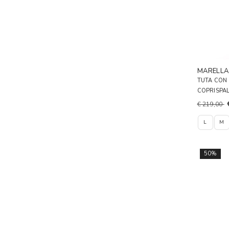
MARELL
TUTA CON 
COPRISPA
€ 219,00
L
M
50%