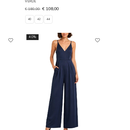
VERDE
€ 108,00
€ 180,00
40
42
44
40%