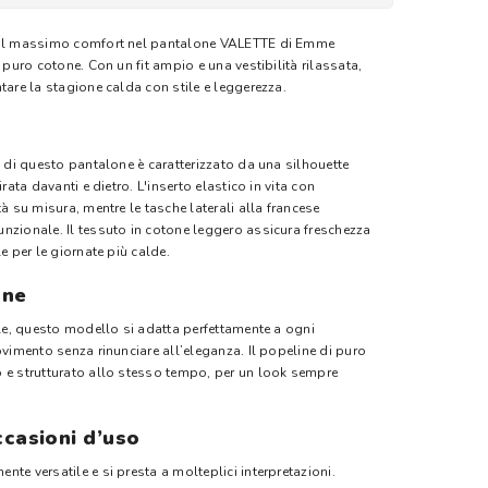
a il massimo comfort nel pantalone VALETTE di Emme
 puro cotone. Con un fit ampio e una vestibilità rilassata,
tare la stagione calda con stile e leggerezza.
o di questo pantalone è caratterizzato da una silhouette
rata davanti e dietro. L'inserto elastico in vita con
à su misura, mentre le tasche laterali alla francese
nzionale. Il tessuto in cotone leggero assicura freschezza
e per le giornate più calde.
one
ile, questo modello si adatta perfettamente a ogni
ovimento senza rinunciare all’eleganza. Il popeline di puro
 e strutturato allo stesso tempo, per un look sempre
casioni d’uso
te versatile e si presta a molteplici interpretazioni.