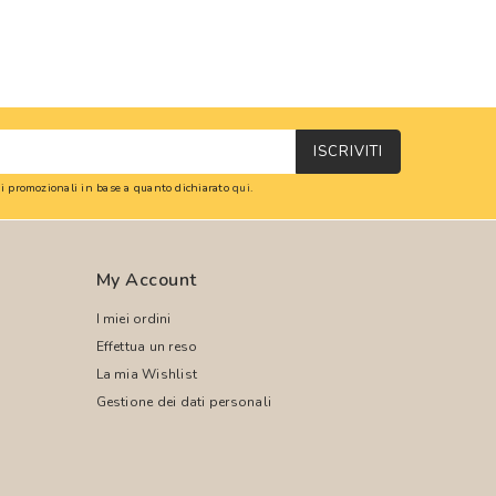
ISCRIVITI
oni promozionali in base a quanto dichiarato
qui
.
My Account
I miei ordini
Effettua un reso
La mia Wishlist
Gestione dei dati personali