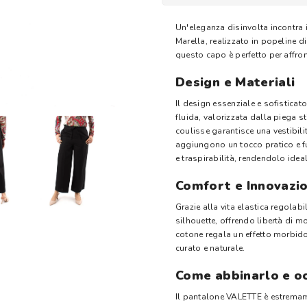
Un'eleganza disinvolta incontr
Marella, realizzato in popeline di
questo capo è perfetto per affron
Design e Materiali
Il design essenziale e sofisticat
fluida, valorizzata dalla piega sti
coulisse garantisce una vestibilit
aggiungono un tocco pratico e fu
e traspirabilità, rendendolo ideal
Comfort e Innovazi
Grazie alla vita elastica regolab
silhouette, offrendo libertà di m
cotone regala un effetto morbido
curato e naturale.
Come abbinarlo e oc
Il pantalone VALETTE è estremamen