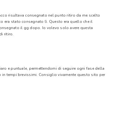
pacco risultava consegnato nel punto ritiro da me scelto
o era stato consegnato lì. Questo era quello che il
 consegnato il gg dopo. Io volevo solo avere questa
 ritiro.
hiaro e puntuale, permettendomi di seguire ogni fase della
o in tempi brevissimi. Consiglio vivamente questo sito per