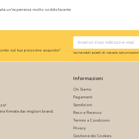
tata un'esperienza molto soddisfacente
 sconto sul tuo prossimo acquisto!
Iscrivendoti accetti di ricevere comunicazi
Informazioni
Chi Siamo
Pagamenti
Spedizioni
zzo!
ria firmate dai migliori brand.
Reso e Recesso
Termini e Condizioni
!
Privacy
Gestione dei Cookies