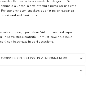
 sandali flat per un look casual-chic da giorno. Se
o, abbinalo a un top in seta e tacchi a punta per una cena
. Perfetto anche con sneakers e t-shirt per un'eleganza
io o nei weekend fuori porta.
bilmente comodo, il pantalone VALETTE nero è il capo
ilibrio tra stile e praticità. Un must-have della bella
arti con freschezza in ogni occasione.
 CROPPED CON COULISSE IN VITA DONNA NERO