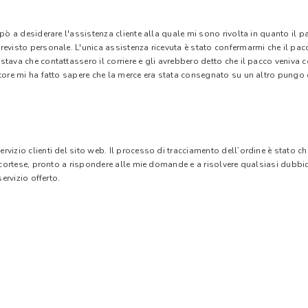
 pò a desiderare l'assistenza cliente alla quale mi sono rivolta in quanto il 
evisto personale. L'unica assistenza ricevuta è stato confermarmi che il pacc
stava che contattassero il corriere e gli avrebbero detto che il pacco veniva
tore mi ha fatto sapere che la merce era stata consegnato su un altro pungo di
vizio clienti del sito web. Il processo di tracciamento dell’ordine è stato c
e cortese, pronto a rispondere alle mie domande e a risolvere qualsiasi dubbi
ervizio offerto.