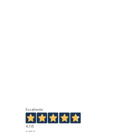
Eccellente
4,7
/5