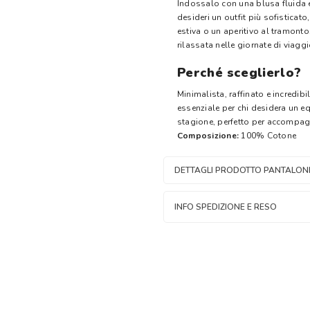
Indossalo con una blusa fluida e
desideri un outfit più sofisticat
estiva o un aperitivo al tramonto
rilassata nelle giornate di viagg
Perché sceglierlo?
Minimalista, raffinato e incredi
essenziale per chi desidera un equ
stagione, perfetto per accompagn
Composizione:
100% Cotone
DETTAGLI PRODOTTO PANTALONI
INFO SPEDIZIONE E RESO