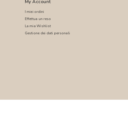
My Account
I miei ordini
Effettua un reso
La mia Wishlist
Gestione dei dati personali