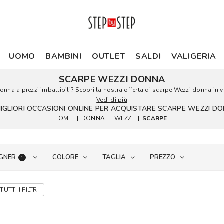
UOMO
BAMBINI
OUTLET
SALDI
VALIGERIA
SCARPE WEZZI DONNA
donna a prezzi imbattibili? Scopri la nostra offerta di scarpe Wezzi donna in ven
Vedi di più
MIGLIORI OCCASIONI ONLINE PER ACQUISTARE SCARPE WEZZI D
HOME
|
DONNA
|
WEZZI
|
SCARPE
GNER
COLORE
TAGLIA
PREZZO
1
TUTTI I FILTRI