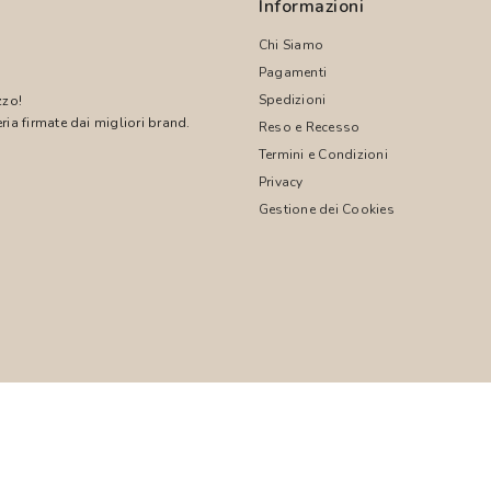
Informazioni
Chi Siamo
Pagamenti
Spedizioni
zzo!
ria firmate dai migliori brand.
Reso e Recesso
Termini e Condizioni
!
Privacy
Gestione dei Cookies
© 2026 PASCALI S.R.L. - P.I. 04850000755