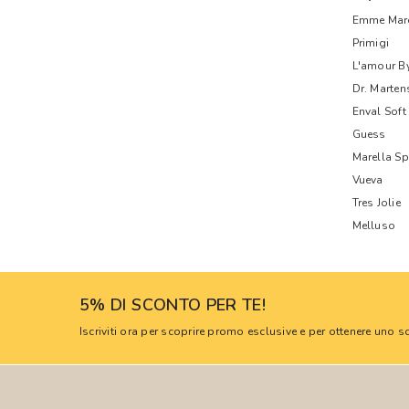
Emme Mare
Primigi
L'amour B
Dr. Marten
Enval Soft
Guess
Marella Sp
Vueva
Tres Jolie
Melluso
5% DI SCONTO PER TE!
Iscriviti ora per scoprire promo esclusive e per ottenere uno