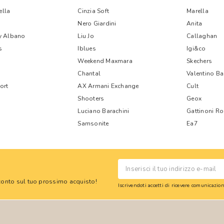
lla
Cinzia Soft
Marella
Nero Giardini
Anita
y Albano
Liu Jo
Callaghan
s
Iblues
Igi&co
Weekend Maxmara
Skechers
Chantal
Valentino B
ort
AX Armani Exchange
Cult
Shooters
Geox
Luciano Barachini
Gattinoni R
Samsonite
Ea7
 sconto sul tuo prossimo acquisto!
Iscrivendoti accetti di ricevere comunicazi