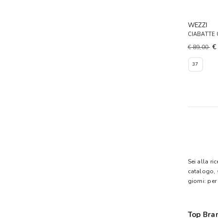
WEZZI
CIABATTE
€
€ 89,00
37
Sei alla ri
catalogo, 
giorni: per
Top Bra