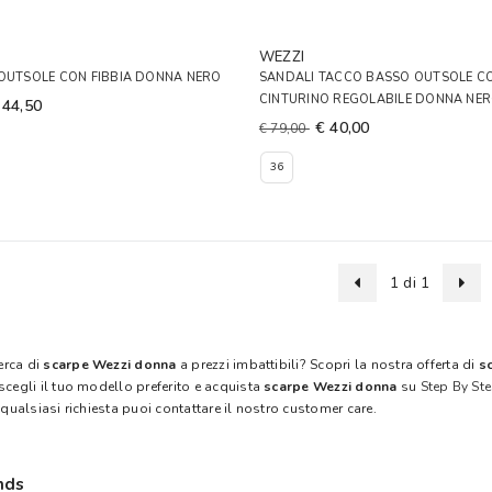
WEZZI
 OUTSOLE CON FIBBIA DONNA NERO
SANDALI TACCO BASSO OUTSOLE C
CINTURINO REGOLABILE DONNA NE
 44,50
€ 40,00
€ 79,00
36
1 di 1
cerca di
scarpe Wezzi donna
a prezzi imbattibili? Scopri la nostra offerta di
s
scegli il tuo modello preferito e acquista
scarpe Wezzi donna
su
Step By St
 qualsiasi richiesta puoi contattare il nostro customer care.
nds