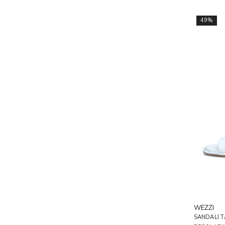
49%
WEZZI
SANDALI T