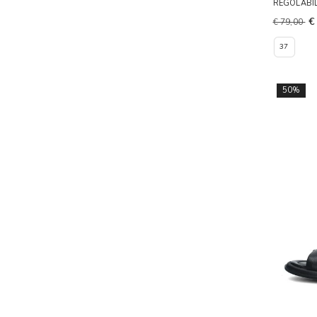
REGOLABI
€
€ 79,00
37
50%