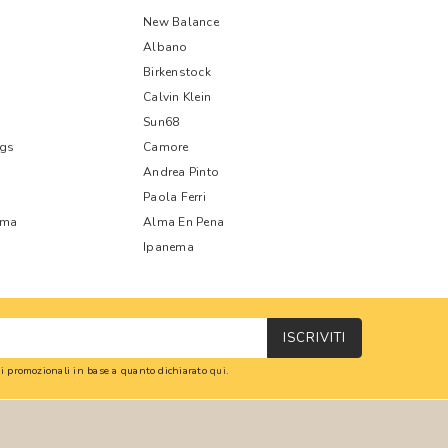
New Balance
Albano
Birkenstock
Calvin Klein
Sun68
ags
Camore
Andrea Pinto
Paola Ferri
oma
Alma En Pena
Ipanema
ISCRIVITI
oni promozionali in base a quanto dichiarato
qui
.