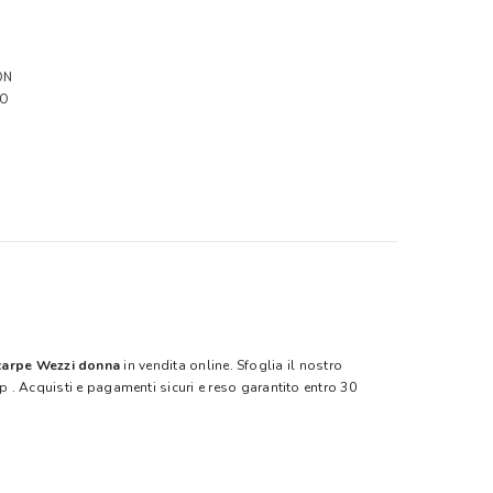
ON
RO
carpe Wezzi donna
in vendita online. Sfoglia il nostro
ep
. Acquisti e pagamenti sicuri e reso garantito entro 30