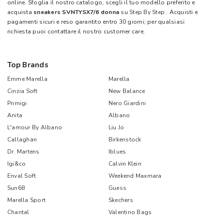
online. Sfoglia il nostro catalogo, scegli il tuo modello preferito e
acquista
sneakers SVNTYSX7/6 donna
su
Step By Step
. Acquisti e
pagamenti sicuri e reso garantito entro 30 giorni; per qualsiasi
richiesta puoi contattare il nostro customer care.
Top Brands
Emme Marella
Marella
Cinzia Soft
New Balance
Primigi
Nero Giardini
Anita
Albano
L'amour By Albano
Liu Jo
Callaghan
Birkenstock
Dr. Martens
Iblues
Igi&co
Calvin Klein
Enval Soft
Weekend Maxmara
Sun68
Guess
Marella Sport
Skechers
Chantal
Valentino Bags