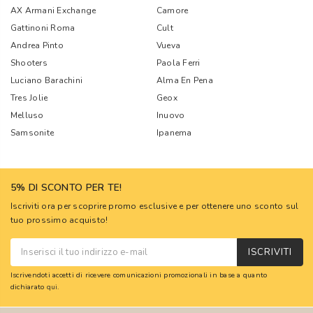
AX Armani Exchange
Camore
Gattinoni Roma
Cult
Andrea Pinto
Vueva
Shooters
Paola Ferri
Luciano Barachini
Alma En Pena
Tres Jolie
Geox
Melluso
Inuovo
Samsonite
Ipanema
5% DI SCONTO PER TE!
Iscriviti ora per scoprire promo esclusive e per ottenere uno sconto sul
tuo prossimo acquisto!
ISCRIVITI
Iscrivendoti accetti di ricevere comunicazioni promozionali in base a quanto
dichiarato
qui
.