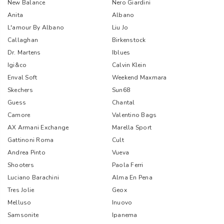
New Balance
Nero Giardini
Anita
Albano
L'amour By Albano
Liu Jo
Callaghan
Birkenstock
Dr. Martens
Iblues
Igi&co
Calvin Klein
Enval Soft
Weekend Maxmara
Skechers
Sun68
Guess
Chantal
Camore
Valentino Bags
AX Armani Exchange
Marella Sport
Gattinoni Roma
Cult
Andrea Pinto
Vueva
Shooters
Paola Ferri
Luciano Barachini
Alma En Pena
Tres Jolie
Geox
Melluso
Inuovo
Samsonite
Ipanema