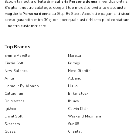
Scopri la nostra offerta di
maglieria Persona donna
in vendita online.
Sfoglia il nostro catalogo, scegli il tuo modello preferito e acquista
maglieria Persona donna
su
Step By Step
. Acquisti e pagamenti sicuri
e reso garantito entro 30 giorni; per qualsiasi richiesta puoi contattare
il nostro customer care.
Top Brands
Emme Marella
Marella
Cinzia Soft
Primigi
New Balance
Nero Giardini
Anita
Albano
L'amour By Albano
Liu Jo
Callaghan
Birkenstock
Dr. Martens
Iblues
Igi&co
Calvin Klein
Enval Soft
Weekend Maxmara
Skechers
Sun68
Guess
Chantal