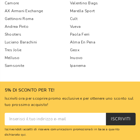
Camore
Valentino Bags
AX Armani Exchange
Marella Sport
Gattinoni Roma
Cult
Andrea Pinto
Vueva
Shooters
Paola Ferri
Luciano Barachini
Alma En Pena
Tres Jolie
Geox
Melluso
Inuovo
Samsonite
Ipanema
5% DI SCONTO PER TE!
Iscriviti ora per scoprire promo esclusive e per ottenere uno sconto sul
tuo prossimo acquisto!
ISCRIVITI
Iscrivendoti accetti di ricevere comunicazioni promozionali in base a quanto
dichiarato
qui
.