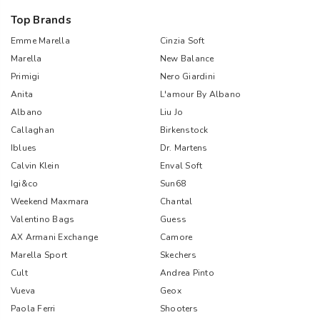
Top Brands
Emme Marella
Cinzia Soft
Marella
New Balance
Primigi
Nero Giardini
Anita
L'amour By Albano
Albano
Liu Jo
Callaghan
Birkenstock
Iblues
Dr. Martens
Calvin Klein
Enval Soft
Igi&co
Sun68
Weekend Maxmara
Chantal
Valentino Bags
Guess
AX Armani Exchange
Camore
Marella Sport
Skechers
Cult
Andrea Pinto
Vueva
Geox
Paola Ferri
Shooters