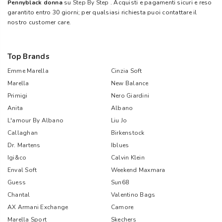
Pennyblack donna
su
Step By Step
. Acquisti e pagamenti sicuri e reso
garantito entro 30 giorni; per qualsiasi richiesta puoi contattare il
nostro customer care.
Top Brands
Emme Marella
Cinzia Soft
Marella
New Balance
Primigi
Nero Giardini
Anita
Albano
L'amour By Albano
Liu Jo
Callaghan
Birkenstock
Dr. Martens
Iblues
Igi&co
Calvin Klein
Enval Soft
Weekend Maxmara
Guess
Sun68
Chantal
Valentino Bags
AX Armani Exchange
Camore
Marella Sport
Skechers