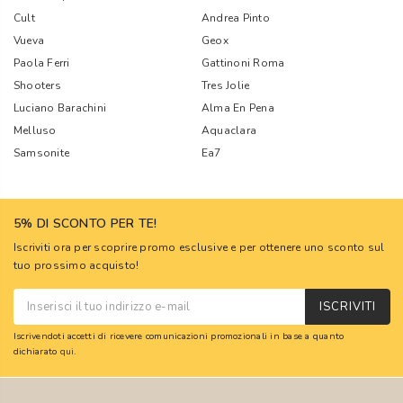
Cult
Andrea Pinto
Vueva
Geox
Paola Ferri
Gattinoni Roma
Shooters
Tres Jolie
Luciano Barachini
Alma En Pena
Melluso
Aquaclara
Samsonite
Ea7
5% DI SCONTO PER TE!
Iscriviti ora per scoprire promo esclusive e per ottenere uno sconto sul
tuo prossimo acquisto!
ISCRIVITI
Iscrivendoti accetti di ricevere comunicazioni promozionali in base a quanto
dichiarato
qui
.