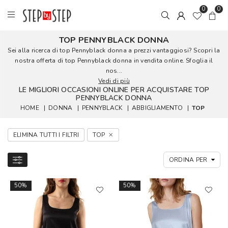
0
0
TOP PENNYBLACK DONNA
Sei alla ricerca di top Pennyblack donna a prezzi vantaggiosi? Scopri la
nostra offerta di top Pennyblack donna in vendita online. Sfoglia il
nos...
Vedi di più
LE MIGLIORI OCCASIONI ONLINE PER ACQUISTARE TOP
PENNYBLACK DONNA
HOME
|
DONNA
|
PENNYBLACK
|
ABBIGLIAMENTO
|
TOP
ELIMINA TUTTI I FILTRI
TOP
50%
50%