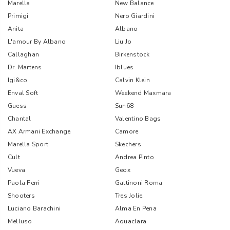
Marella
New Balance
Primigi
Nero Giardini
Anita
Albano
L'amour By Albano
Liu Jo
Callaghan
Birkenstock
Dr. Martens
Iblues
Igi&co
Calvin Klein
Enval Soft
Weekend Maxmara
Guess
Sun68
Chantal
Valentino Bags
AX Armani Exchange
Camore
Marella Sport
Skechers
Cult
Andrea Pinto
Vueva
Geox
Paola Ferri
Gattinoni Roma
Shooters
Tres Jolie
Luciano Barachini
Alma En Pena
Melluso
Aquaclara