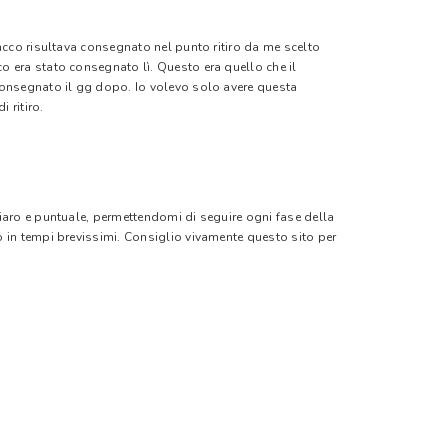
pacco risultava consegnato nel punto ritiro da me scelto
o era stato consegnato lì. Questo era quello che il
 consegnato il gg dopo. Io volevo solo avere questa
 ritiro.
hiaro e puntuale, permettendomi di seguire ogni fase della
o in tempi brevissimi. Consiglio vivamente questo sito per