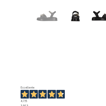
Eccellente
4,7
/5
3.913