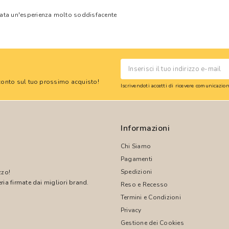
tata un'esperienza molto soddisfacente
 sconto sul tuo prossimo acquisto!
Iscrivendoti accetti di ricevere comunicazi
Informazioni
Chi Siamo
Pagamenti
Spedizioni
zzo!
ria firmate dai migliori brand.
Reso e Recesso
Termini e Condizioni
!
Privacy
Gestione dei Cookies