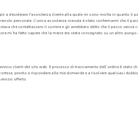
 pò a desiderare l'assistenza cliente alla quale mi sono rivolta in quanto il 
evisto personale. L'unica assistenza ricevuta è stato confermarmi che il pacc
stava che contattassero il corriere e gli avrebbero detto che il pacco veniva
tore mi ha fatto sapere che la merce era stata consegnato su un altro pungo di
vizio clienti del sito web. Il processo di tracciamento dell’ordine è stato c
e cortese, pronto a rispondere alle mie domande e a risolvere qualsiasi dubbi
ervizio offerto.