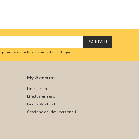
ISCRIVITI
oni promozionali in base a quanto dichiarato
qui
.
My Account
I miei ordini
Effettua un reso
La mia Wishlist
Gestione dei dati personali