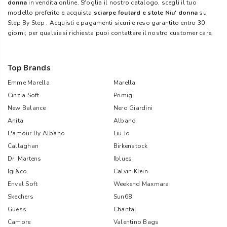
donna
in vendita online. Sfoglia il nostro catalogo, scegli il tuo
modello preferito e acquista
sciarpe foulard e stole Niu' donna
su
Step By Step
. Acquisti e pagamenti sicuri e reso garantito entro 30
giorni; per qualsiasi richiesta puoi contattare il nostro customer care.
Top Brands
Emme Marella
Marella
Cinzia Soft
Primigi
New Balance
Nero Giardini
Anita
Albano
L'amour By Albano
Liu Jo
Callaghan
Birkenstock
Dr. Martens
Iblues
Igi&co
Calvin Klein
Enval Soft
Weekend Maxmara
Skechers
Sun68
Guess
Chantal
Camore
Valentino Bags