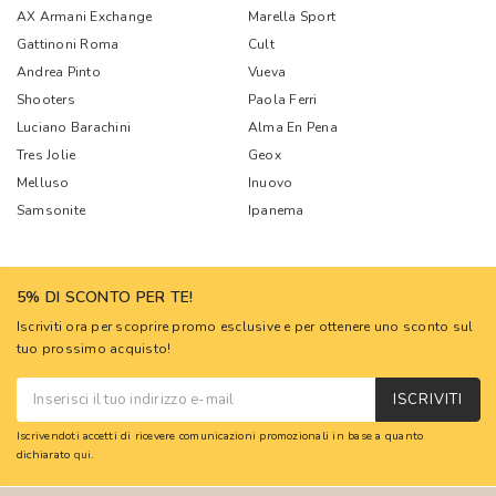
AX Armani Exchange
Marella Sport
Gattinoni Roma
Cult
Andrea Pinto
Vueva
Shooters
Paola Ferri
Luciano Barachini
Alma En Pena
Tres Jolie
Geox
Melluso
Inuovo
Samsonite
Ipanema
5% DI SCONTO PER TE!
Iscriviti ora per scoprire promo esclusive e per ottenere uno sconto sul
tuo prossimo acquisto!
ISCRIVITI
Iscrivendoti accetti di ricevere comunicazioni promozionali in base a quanto
dichiarato
qui
.