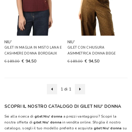
NIU'
NIU'
GILET IN MAGLIA IN MISTO LANA E
GILET CON CHIUSURA
CASHMERE DONNA BORDEAUX
ASIMMETRICA DONNA BEIGE
€ 94,50
€ 94,50
€ 189,00
€ 189,00
1 di 1
SCOPRI IL NOSTRO CATALOGO DI GILET NIU' DONNA
Sei alla ricerca di
gilet Niu' donna
a prezzi vantaggiosi? Scopri la
nostra offerta di
gilet Niu' donna
in vendita online. Sfoglia il nostro
catalogo, scegli il tuo modello preferito e acquista
gilet Niu' donna
su