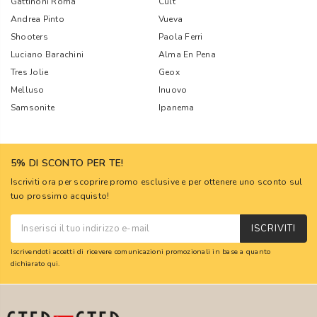
Gattinoni Roma
Cult
Andrea Pinto
Vueva
Shooters
Paola Ferri
Luciano Barachini
Alma En Pena
Tres Jolie
Geox
Melluso
Inuovo
Samsonite
Ipanema
5% DI SCONTO PER TE!
Iscriviti ora per scoprire promo esclusive e per ottenere uno sconto sul
tuo prossimo acquisto!
ISCRIVITI
Iscrivendoti accetti di ricevere comunicazioni promozionali in base a quanto
dichiarato
qui
.