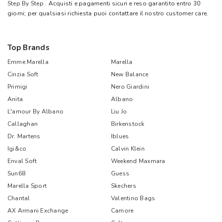
Step By Step
. Acquisti e pagamenti sicuri e reso garantito entro 30
giorni; per qualsiasi richiesta puoi contattare il nostro customer care.
Top Brands
Emme Marella
Marella
Cinzia Soft
New Balance
Primigi
Nero Giardini
Anita
Albano
L'amour By Albano
Liu Jo
Callaghan
Birkenstock
Dr. Martens
Iblues
Igi&co
Calvin Klein
Enval Soft
Weekend Maxmara
Sun68
Guess
Marella Sport
Skechers
Chantal
Valentino Bags
AX Armani Exchange
Camore