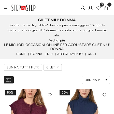
0
0
GILET NIU' DONNA
Sei alla ricerca di gilet Niu' donna a prezzi vantaggiosi? Scopri la
nostra offerta di gilet Niu' donna in vendita online. Sfoglia il nostro
cata...
Vedi di più
LE MIGLIORI OCCASIONI ONLINE PER ACQUISTARE GILET NIU'
DONNA
HOME
|
DONNA
|
NIU
|
ABBIGLIAMENTO
|
GILET
ELIMINA TUTTI I FILTRI
GILET
50%
50%