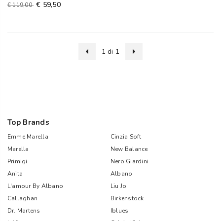
€ 59,50
€ 119,00
1 di 1
Top Brands
Emme Marella
Cinzia Soft
Marella
New Balance
Primigi
Nero Giardini
Anita
Albano
L'amour By Albano
Liu Jo
Callaghan
Birkenstock
Dr. Martens
Iblues