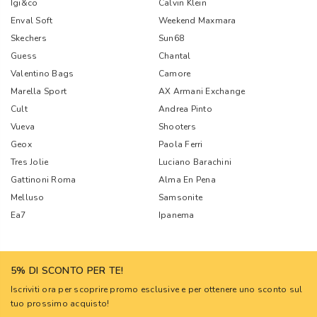
Igi&co
Calvin Klein
Enval Soft
Weekend Maxmara
Skechers
Sun68
Guess
Chantal
Valentino Bags
Camore
Marella Sport
AX Armani Exchange
Cult
Andrea Pinto
Vueva
Shooters
Geox
Paola Ferri
Tres Jolie
Luciano Barachini
Gattinoni Roma
Alma En Pena
Melluso
Samsonite
Ea7
Ipanema
5% DI SCONTO PER TE!
Iscriviti ora per scoprire promo esclusive e per ottenere uno sconto sul
tuo prossimo acquisto!