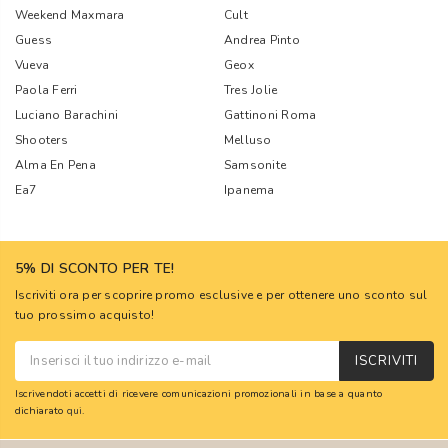
Weekend Maxmara
Cult
Guess
Andrea Pinto
Vueva
Geox
Paola Ferri
Tres Jolie
Luciano Barachini
Gattinoni Roma
Shooters
Melluso
Alma En Pena
Samsonite
Ea7
Ipanema
5% DI SCONTO PER TE!
Iscriviti ora per scoprire promo esclusive e per ottenere uno sconto sul
tuo prossimo acquisto!
ISCRIVITI
Iscrivendoti accetti di ricevere comunicazioni promozionali in base a quanto
dichiarato
qui
.