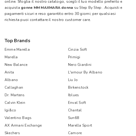
online. Sfoglia il nostro catalogo, scegli il tuo modello preferito e
acquista
gonne MM MAXMARA donna
su
Step By Step
. Acquisti e
pagamenti sicuri e reso garantito entro 30 giorni; per qualsiasi
richiesta puoi contattare il nostro customer care.
Top Brands
Emme Marella
Cinzia Soft
Marella
Primigi
New Balance
Nero Giardini
Anita
L'amour By Albano
Albano
Liu Jo
Callaghan
Birkenstock
Dr. Martens
Iblues
Calvin Klein
Enval Soft
Igi&co
Chantal
Valentino Bags
Sun68
AX Armani Exchange
Marella Sport
Skechers
Camore