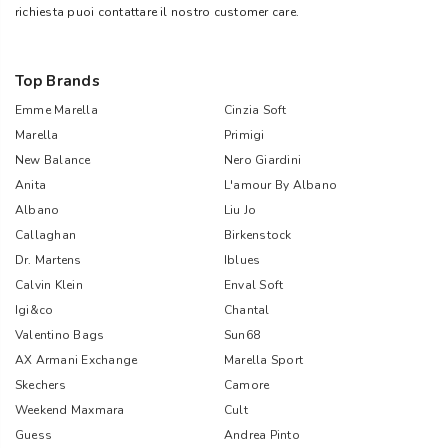
richiesta puoi contattare il nostro customer care.
Top Brands
Emme Marella
Cinzia Soft
Marella
Primigi
New Balance
Nero Giardini
Anita
L'amour By Albano
Albano
Liu Jo
Callaghan
Birkenstock
Dr. Martens
Iblues
Calvin Klein
Enval Soft
Igi&co
Chantal
Valentino Bags
Sun68
AX Armani Exchange
Marella Sport
Skechers
Camore
Weekend Maxmara
Cult
Guess
Andrea Pinto