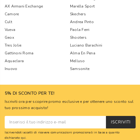
AX Armani Exchange
Marella Sport
Camore
Skechers
Cult
Andrea Pinto
Vueva
Paola Ferri
Geox
Shooters
Tres Jolie
Luciano Barachini
Gattinoni Roma
Alma En Pena
Aquaclara
Melluso
Inuovo
Samsonite
5% DI SCONTO PER TE!
Iscriviti ora per scoprire promo esclusive e per ottenere uno sconto sul
tuo prossimo acquisto!
ISCRIVITI
Iscrivendoti accetti di ricevere comunicazioni promozionali in base a quanto
dichiarato
qui
.