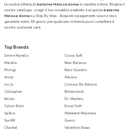
la nostra offerta di
ballerine Melissa donna
in vendita online. Sfoglia il
nostro catalogo, scegli il tuo modello preferito e acquista
ballerine
Melissa donna
su
Step By Step
. Acquisti e pagamenti sicuri e reso
garantito entro 30 giorni; per qualsiasi richiesta puoi contattare il
nostro customer care.
Top Brands
Emme Marella
Cinzia Soft
Marella
New Balance
Primigi
Nero Giardini
Anita
Albano
Liu Jo
L'amour By Albano
Callaghan
Birkenstock
Iblues
Dr. Martens
Calvin Klein
Enval Soft
Igi&co
Weekend Maxmara
Sun68
Guess
Chantal
Valentino Bags