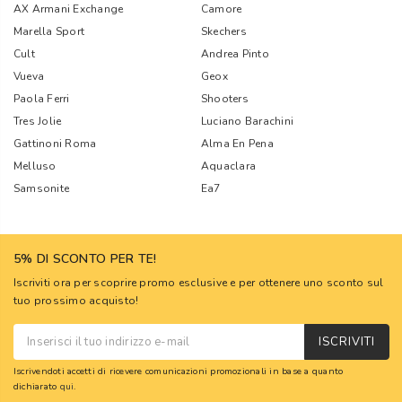
AX Armani Exchange
Camore
Marella Sport
Skechers
Cult
Andrea Pinto
Vueva
Geox
Paola Ferri
Shooters
Tres Jolie
Luciano Barachini
Gattinoni Roma
Alma En Pena
Melluso
Aquaclara
Samsonite
Ea7
5% DI SCONTO PER TE!
Iscriviti ora per scoprire promo esclusive e per ottenere uno sconto sul
tuo prossimo acquisto!
ISCRIVITI
Iscrivendoti accetti di ricevere comunicazioni promozionali in base a quanto
dichiarato
qui
.