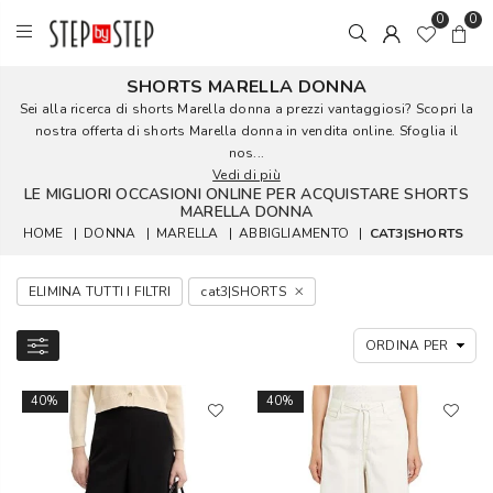
0
0
SHORTS MARELLA DONNA
Sei alla ricerca di shorts Marella donna a prezzi vantaggiosi? Scopri la
nostra offerta di shorts Marella donna in vendita online. Sfoglia il
nos...
Vedi di più
LE MIGLIORI OCCASIONI ONLINE PER ACQUISTARE SHORTS
MARELLA DONNA
HOME
|
DONNA
|
MARELLA
|
ABBIGLIAMENTO
|
CAT3|SHORTS
ELIMINA TUTTI I FILTRI
cat3|SHORTS
40%
40%