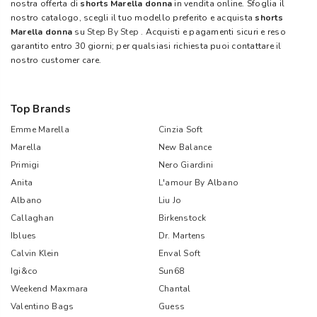
nostra offerta di
shorts Marella donna
in vendita online. Sfoglia il
nostro catalogo, scegli il tuo modello preferito e acquista
shorts
Marella donna
su
Step By Step
. Acquisti e pagamenti sicuri e reso
garantito entro 30 giorni; per qualsiasi richiesta puoi contattare il
nostro customer care.
Top Brands
Emme Marella
Cinzia Soft
Marella
New Balance
Primigi
Nero Giardini
Anita
L'amour By Albano
Albano
Liu Jo
Callaghan
Birkenstock
Iblues
Dr. Martens
Calvin Klein
Enval Soft
Igi&co
Sun68
Weekend Maxmara
Chantal
Valentino Bags
Guess