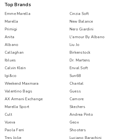
Top Brands
Emme Marella
Cinzia Soft
Marella
New Balance
Primigi
Nero Giardini
Anita
L'amour By Albano
Albano
Liu Jo
Callaghan
Birkenstock
Iblues
Dr. Martens
Calvin Klein
Enval Soft
Igi&co
Sun68
Weekend Maxmara
Chantal
Valentino Bags
Guess
AX Armani Exchange
Camore
Marella Sport
Skechers
Cult
Andrea Pinto
Vueva
Geox
Paola Ferri
Shooters
Tres Jolie
Luciano Barachini