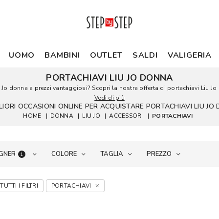
UOMO
BAMBINI
OUTLET
SALDI
VALIGERIA
PORTACHIAVI LIU JO DONNA
iu Jo donna a prezzi vantaggiosi? Scopri la nostra offerta di portachiavi Liu Jo 
Vedi di più
GLIORI OCCASIONI ONLINE PER ACQUISTARE PORTACHIAVI LIU JO
HOME
|
DONNA
|
LIU JO
|
ACCESSORI
|
PORTACHIAVI
GNER
COLORE
TAGLIA
PREZZO
1
TUTTI I FILTRI
PORTACHIAVI