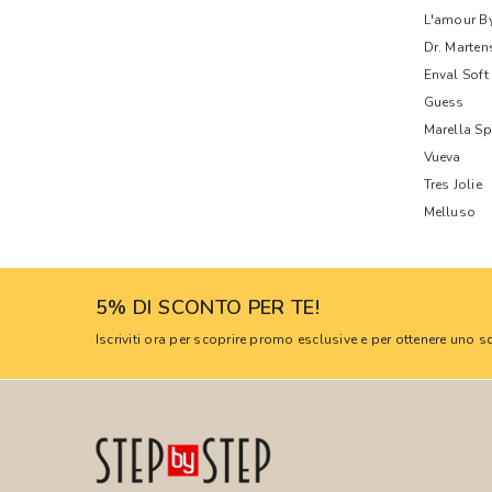
L'amour B
Dr. Marten
Enval Soft
Guess
Marella Sp
Vueva
Tres Jolie
Melluso
5% DI SCONTO PER TE!
Iscriviti ora per scoprire promo esclusive e per ottenere uno