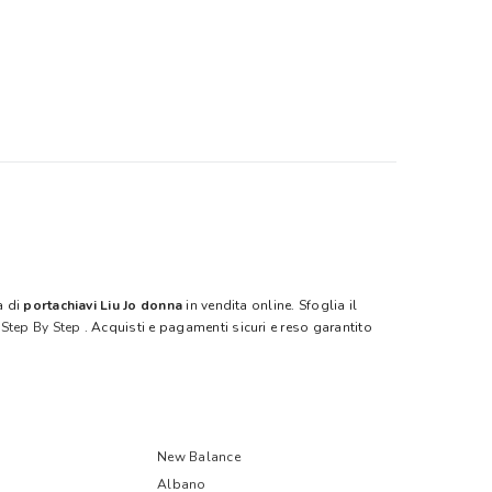
a di
portachiavi Liu Jo donna
in vendita online. Sfoglia il
u
Step By Step
. Acquisti e pagamenti sicuri e reso garantito
New Balance
Albano