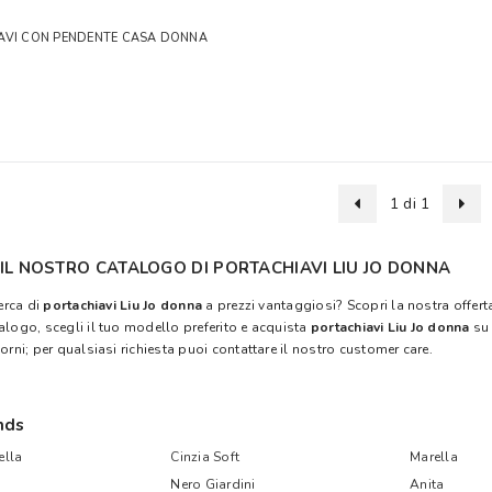
AVI CON PENDENTE CASA DONNA
1 di 1
IL NOSTRO CATALOGO DI PORTACHIAVI LIU JO DONNA
cerca di
portachiavi Liu Jo donna
a prezzi vantaggiosi? Scopri la nostra offert
alogo, scegli il tuo modello preferito e acquista
portachiavi Liu Jo donna
s
orni; per qualsiasi richiesta puoi contattare il nostro customer care.
nds
lla
Cinzia Soft
Marella
Nero Giardini
Anita