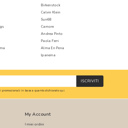
Birkenstock
Calvin Klein
Sun68
ags
Camore
Andrea Pinto
Paola Ferri
oma
Alma En Pena
Ipanema
ISCRIVITI
oni promozionali in base a quanto dichiarato
qui
.
My Account
I miei ordini