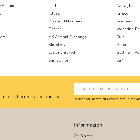
y Albano
Liu Jo
Callaghan
s
Iblues
Igi&co
Weekend Maxmara
Skechers
Chantal
Valentino B
ort
AX Armani Exchange
Cult
Shooters
Geox
Luciano Barachini
Gattinoni R
Samsonite
Ea7
 sconto sul tuo prossimo acquisto!
Iscrivendoti accetti di ricevere comunicazi
Informazioni
Chi Siamo