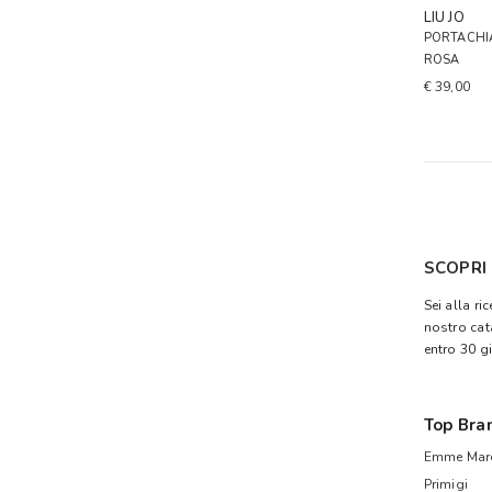
LIU JO
PORTACHI
ROSA
€ 39,00
SCOPRI 
Sei alla ri
nostro cat
entro 30 gi
Top Bra
Emme Mare
Primigi