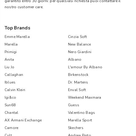
garantito entro 30 giorni: per qualsiasi richiesta puoi contattare il
nostro customer care.
Top Brands
Emme Marella
Cinzia Soft
Marella
New Balance
Primigi
Nero Giardini
Anita
Albano
Liu Jo
L'amour By Albano
Callaghan
Birkenstock
Iblues
Dr. Martens
Calvin Klein
Enval Soft
Igi&co
Weekend Maxmara
Sun68
Guess
Chantal
Valentino Bags
AX Armani Exchange
Marella Sport
Camore
Skechers
Cult
Andrea Pinto