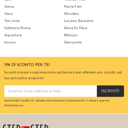
Vueva
Paola Ferri
Geox
Shooters
Tres Jolie
Luciano Barachini
Gattinoni Roma
Alma En Pena
Aquaclara
Melluso
Inuovo
Samsonite
5% DI SCONTO PER TE!
Iscriviti ora per scoprire promo esclusive e per ottenere uno sconto sul
tuo prossimo acquisto!
ISCRIVITI
Iscrivendoti accetti di ricevere comunicazioni promozionali in base a quanto
dichiarato
qui
.