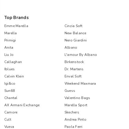
Top Brands
Emme Marella
Cinzia Soft
Marella
New Balance
Primigi
Nero Giardini
Anita
Albano
Liu Jo
L'amour By Albano
Callaghan
Birkenstock
Iblues
Dr. Martens
Calvin Klein
Enval Soft
Igi&co
Weekend Maxmara
Sun68
Guess
Chantal
Valentino Bags
AX Armani Exchange
Marella Sport
Camore
Skechers
Cult
Andrea Pinto
Vueva
Paola Ferri