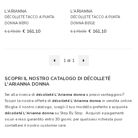
L'ARIANNA
L'ARIANNA
DÉCOLLETÉ TACCO A PUNTA
DÉCOLLETÉ TACCO A PUNTA
DONNA NERO
DONNA BEIGE
€ 161,10
€ 161,10
€ 179,00
€ 179,00
1 di 1
SCOPRI IL NOSTRO CATALOGO DI DÉCOLLETÉ
L'ARIANNA DONNA
Sei alla ricerca di
décolleté L'Arianna donna
a prezzi vantaggiosi?
Scopri la nostra offerta di
décolleté L'Arianna donna
in vendita online.
Sfoglia il nostro catalogo, scegli il tuo modello preferito e acquista
décolleté L'Arianna donna
su
Step By Step
. Acquisti e pagamenti
sicuri e reso garantito entro 30 giorni; per qualsiasi richiesta puoi
contattare il nostro customer care.