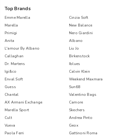
Top Brands
Emme Marella
Cinzia Soft
Marella
New Balance
Primigi
Nero Giardini
Anita
Albano
L'amour By Albano
Liu Jo
Callaghan
Birkenstock
Dr. Martens
Iblues
Igi&co
Calvin Klein
Enval Soft
Weekend Maxmara
Guess
Sun68
Chantal
Valentino Bags
AX Armani Exchange
Camore
Marella Sport
Skechers
Cult
Andrea Pinto
Vueva
Geox
Paola Ferri
Gattinoni Roma