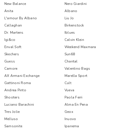
New Balance
Nero Giardini
Anita
Albano
L'amour By Albano
Liu Jo
Callaghan
Birkenstock
Dr. Martens
Iblues
Igi&co
Calvin Klein
Enval Soft
Weekend Maxmara
Skechers
Sun68
Guess
Chantal
Camore
Valentino Bags
AX Armani Exchange
Marella Sport
Gattinoni Roma
Cult
Andrea Pinto
Vueva
Shooters
Paola Ferri
Luciano Barachini
Alma En Pena
Tres Jolie
Geox
Melluso
Inuovo
Samsonite
Ipanema